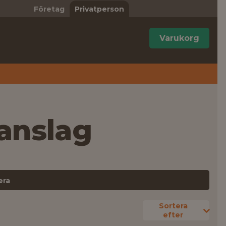
Företag
Privatperson
Varukorg
anslag
era
Sortera
efter