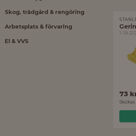
Skog, trädgård & rengöring
STANL
Geri
Arbetsplats & förvaring
1-19-21
El & VVS
73 k
Skickas