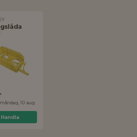
EY
ngslåda
2
r
 måndag, 10 aug.
Handla