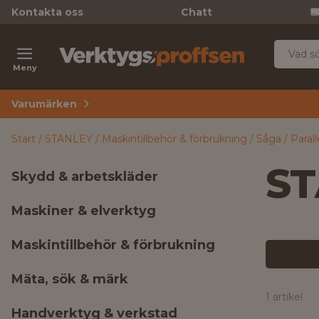
Kontakta oss
Chatt
Meny
Varumärken
Start
STANLEY
Maskintillbehör & förbrukning
Såga
Parall
ST
Skydd & arbetskläder
Maskiner & elverktyg
Maskintillbehör & förbrukning
Mäta, sök & märk
1 artikel
Handverktyg & verkstad