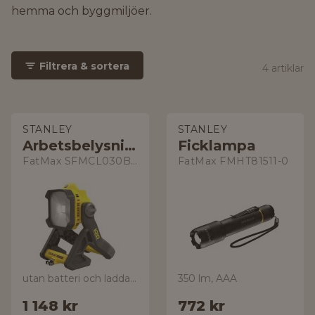
hemma och byggmiljöer.
Filtrera & sortera
4 artiklar
STANLEY
STANLEY
Arbetsbelysning
Ficklampa
FatMax SFMCL030B-XJ
FatMax FMHT81511-0
utan batteri och laddare
350 lm, AAA
1 148 kr
772 kr