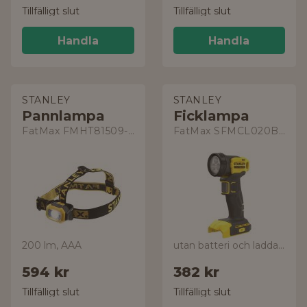
Tillfälligt slut
Tillfälligt slut
Handla
Handla
STANLEY
STANLEY
Pannlampa
Ficklampa
FatMax FMHT81509-0
FatMax SFMCL020B-XJ
200 lm, AAA
utan batteri och laddare
594 kr
382 kr
Tillfälligt slut
Tillfälligt slut