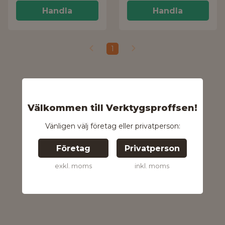
Handla
Handla
1
Välkommen till Verktygsproffsen!
Vänligen välj företag eller privatperson:
Företag
Privatperson
exkl. moms
inkl. moms