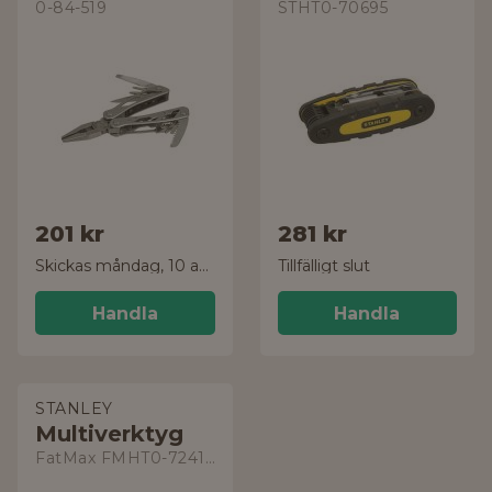
0-84-519
STHT0-70695
201 kr
281 kr
Skickas måndag, 10 aug.
Tillfälligt slut
Handla
Handla
STANLEY
Multiverktyg
FatMax FMHT0-72414