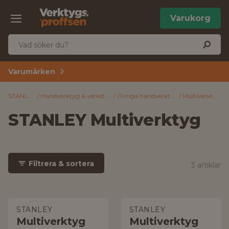
Varukorg
Varumärken
STANLEY
Handverktyg & verkstad
Övriga handverktyg
Multiverktyg
STANLEY Multiverktyg
Filtrera & sortera
3 artiklar
STANLEY
STANLEY
Multiverktyg
Multiverktyg