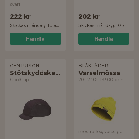
svart
222 kr
202 kr
Skickas måndag, 10 aug.
Skickas måndag, 10 aug.
Handla
Handla
CENTURION
BLÅKLÄDER
Stötskyddskeps
Varselmössa
CoolCap
200740013300onesize
med reflex, varselgul