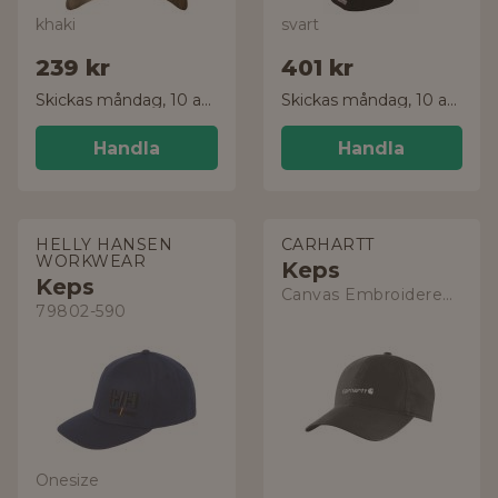
khaki
svart
239 kr
401 kr
Skickas måndag, 10 aug.
Skickas måndag, 10 aug.
Handla
Handla
HELLY HANSEN
CARHARTT
WORKWEAR
Keps
Keps
Canvas Embroidered Graphic Cap
79802-590
Onesize