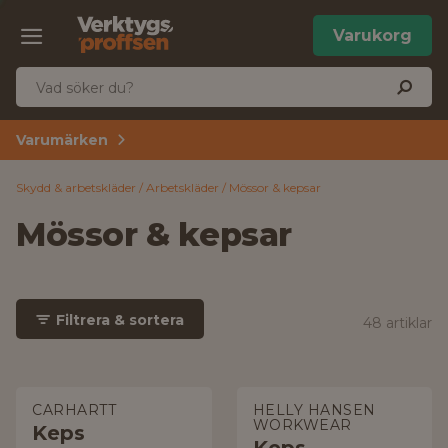
Varukorg
Varumärken
Skydd & arbetskläder
Arbetskläder
Mössor & kepsar
Mössor & kepsar
Filtrera & sortera
48 artiklar
CARHARTT
HELLY HANSEN
WORKWEAR
Keps