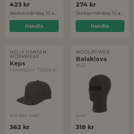
423 kr
274 kr
Skickas måndag, 10 aug.
Skickas måndag, 10 aug.
Handla
Handla
HELLY HANSEN
WOOLPOWER
WORKWEAR
Balaklava
Keps
9652
Kensington 79806-990
one-size, svart
svart
362 kr
318 kr