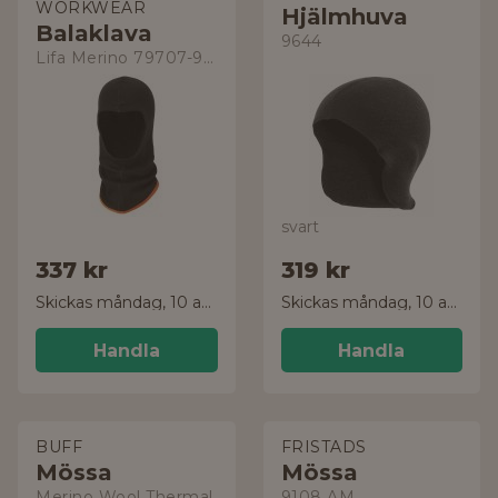
WORKWEAR
Hjälmhuva
Balaklava
9644
Lifa Merino 79707-990
svart
337 kr
319 kr
Skickas måndag, 10 aug.
Skickas måndag, 10 aug.
Handla
Handla
BUFF
FRISTADS
Mössa
Mössa
Merino Wool Thermal
9108 AM