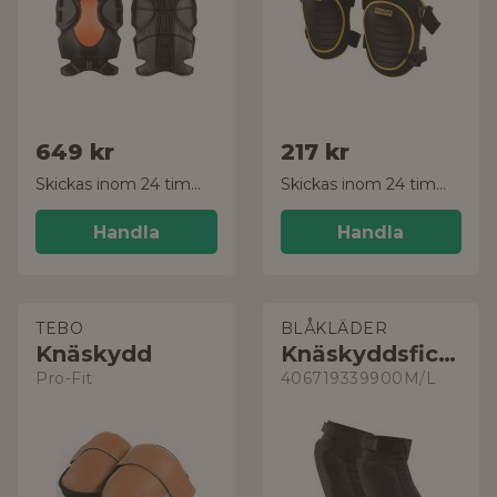
649 kr
217 kr
Skickas inom 24 timmar!
Skickas inom 24 timmar!
Handla
Handla
TEBO
BLÅKLÄDER
Knäskydd
Knäskyddsficka
Pro-Fit
406719339900M/L