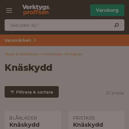
Varukorg
Varumärken
Skydd & arbetskläder
Arbetskläder
Knäskydd
Knäskydd
Filtrera & sortera
26 artiklar
BLÅKLÄDER
FRISTADS
Knäskydd
Knäskydd