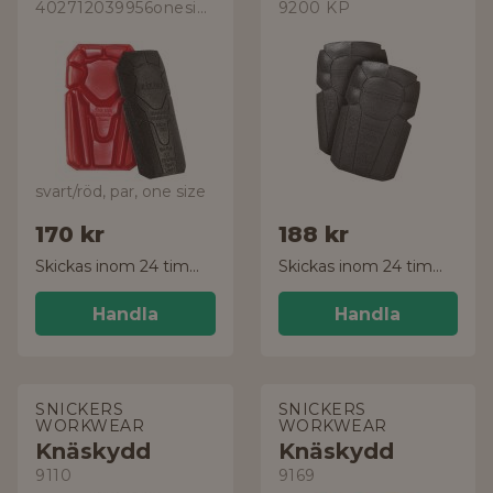
402712039956onesize
9200 KP
svart/röd, par, one size
170 kr
188 kr
Skickas inom 24 timmar!
Skickas inom 24 timmar!
Handla
Handla
SNICKERS
SNICKERS
WORKWEAR
WORKWEAR
Knäskydd
Knäskydd
9110
9169