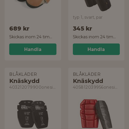
typ 1, svart, par
689 kr
345 kr
Skickas inom 24 timmar!
Skickas inom 24 timmar!
Handla
Handla
BLÅKLÄDER
BLÅKLÄDER
Knäskydd
Knäskydd
403212079900onesize
405812039956onesize