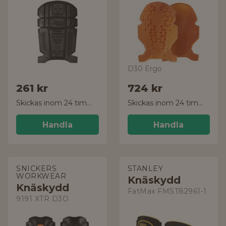
D30 Ergo
261 kr
724 kr
Skickas inom 24 timmar!
Skickas inom 24 timmar!
Handla
Handla
SNICKERS
STANLEY
WORKWEAR
Knäskydd
Knäskydd
FatMax FMST82961-1
9191 XTR D3O