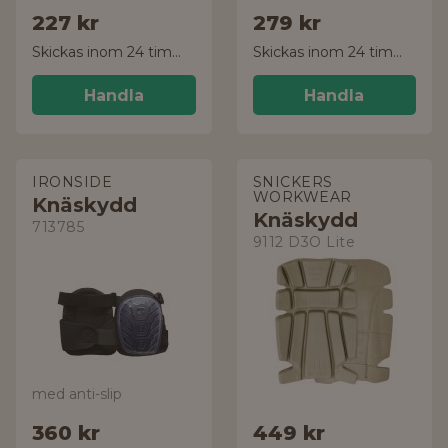
227 kr
279 kr
Skickas inom 24 timmar!
Skickas inom 24 timmar!
Handla
Handla
IRONSIDE
SNICKERS
WORKWEAR
Knäskydd
Knäskydd
713785
9112 D3O Lite
med anti-slip
360 kr
449 kr