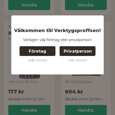
Handla
Handla
TOP SWEDE
SNICKERS
Välkommen till Verktygsproffsen!
WORKWEAR
Knäskydd
Knäskydd
KP-16
Vänligen välj företag eller privatperson:
9118
Företag
Privatperson
exkl. moms
inkl. moms
one size, 16 mm
för golvläggare
177 kr
604 kr
Skickas inom 24 timmar!
Skickas inom 24 timmar!
Handla
Handla