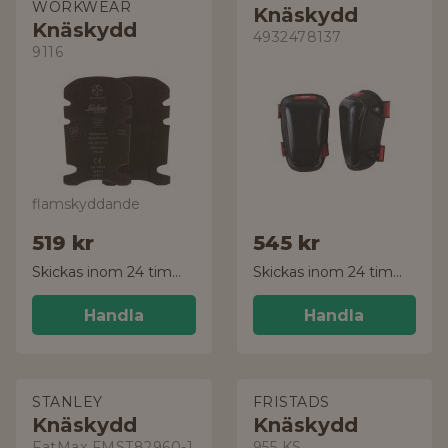
WORKWEAR
Knäskydd
Knäskydd
4932478137
9116
flamskyddande
519 kr
545 kr
Skickas inom 24 timmar!
Skickas inom 24 timmar!
Handla
Handla
STANLEY
FRISTADS
Knäskydd
Knäskydd
FatMax FMST82960-1
955 KS