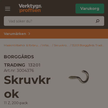
Varukorg
Varumärken
Maskintillbehör & förbrukning
Infästning
Skruvkrokar & -öglor
13201 Borggårds Trading Skruvkrok 11 Z, 200-pack 40 mm
BORGGÅRDS
TRADING
13201
Art.nr: 3004376
Skruvkr
ok
11 Z, 200-pack