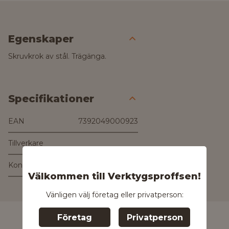
Egenskaper
Skruvkrok av stål. Trägänga.
Specifikationer
EAN
7392049000923
Tillverkare
Kontakta tillverkaren
Välkommen till Verktygsproffsen!
Kontakta oss för
mer information
Vänligen välj företag eller privatperson:
Företag
Privatperson