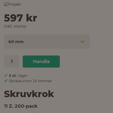
597 kr
Inkl. moms
40 mm
Handla
3 st
i lager
Skickas inom 24 timmar!
Skruvkrok
11 Z, 200-pack