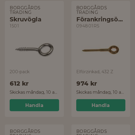
BORGGÅRDS
BORGGÅRDS
TRADING
TRADING
Skruvögla
Förankringsögla
1501
094801RS
200-pack
Elförzinkad, 432 Z
612 kr
974 kr
Skickas måndag, 10 aug.
Skickas måndag, 10 aug.
Handla
Handla
BORGGÅRDS
BORGGÅRDS