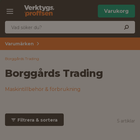
Varukorg
Varumärken
Borggårds Trading
Borggårds Trading
Maskintillbehör & förbrukning
Filtrera & sortera
5 artiklar