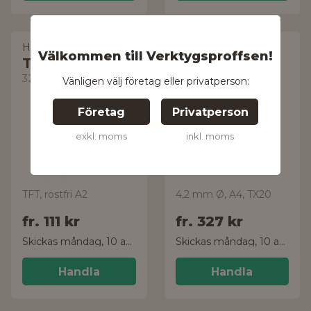
HECO
ESSVE
Välkommen till Verktygsproffsen!
Trallskruv
Trallskruv
3270420300344
644530
Vänligen välj företag eller privatperson:
Företag
Privatperson
exkl. moms
inkl. moms
TFT, rostfri A2
4,2 mm Ø, A4, TX20
fr.
111 kr
fr.
327 kr
Skickas måndag, 10 aug.
Skickas måndag, 10 aug.
Handla
Handla