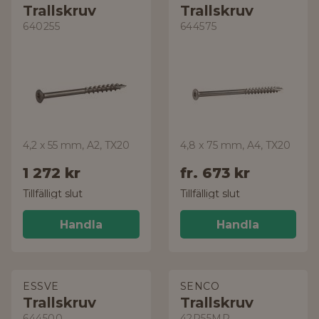
Trallskruv
Trallskruv
640255
644575
4,2 x 55 mm, A2, TX20
4,8 x 75 mm, A4, TX20
1 272 kr
fr.
673 kr
Tillfälligt slut
Tillfälligt slut
Handla
Handla
ESSVE
SENCO
Trallskruv
Trallskruv
644500
42R55MR