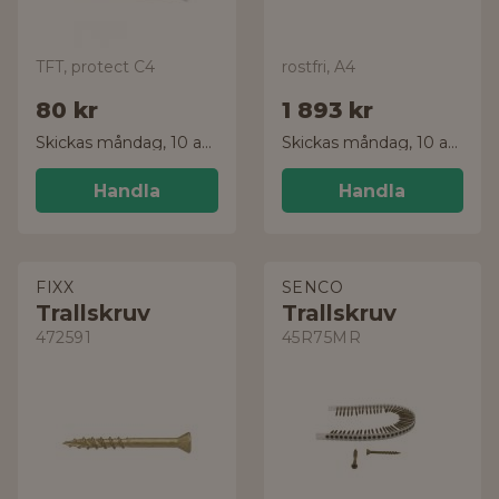
TFT, protect C4
rostfri, A4
80 kr
1 893 kr
Skickas måndag, 10 aug.
Skickas måndag, 10 aug.
Handla
Handla
FIXX
SENCO
Trallskruv
Trallskruv
472591
45R75MR