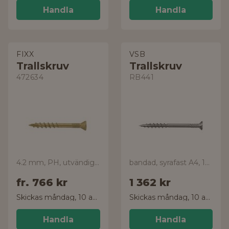
Handla
Handla
FIXX
VSB
Trallskruv
Trallskruv
472634
RB441
4.2 mm, PH, utvändig C4
bandad, syrafast A4, 1000-pack
fr.
766 kr
1 362 kr
Skickas måndag, 10 aug.
Skickas måndag, 10 aug.
Handla
Handla