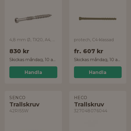
4,8 mm Ø, TX20, A4, 250-pack
protech, C4-klassad
830 kr
fr.
607 kr
Skickas måndag, 10 aug.
Skickas måndag, 10 aug.
Handla
Handla
SENCO
HECO
Trallskruv
Trallskruv
42RI55W
327048076044