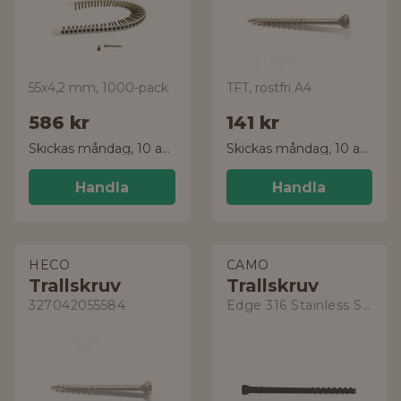
55x4,2 mm, 1000-pack
TFT, rostfri A4
586 kr
141 kr
Skickas måndag, 10 aug.
Skickas måndag, 10 aug.
Handla
Handla
HECO
CAMO
Trallskruv
Trallskruv
327042055584
Edge 316 Stainless Steel 345244S