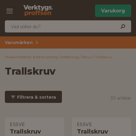
Varukorg
Varumärken
Maskintillbehör & förbrukning
Infästning
Skruv
Trallskruv
Trallskruv
Filtrera & sortera
30 artiklar
ESSVE
ESSVE
Trallskruv
Trallskruv