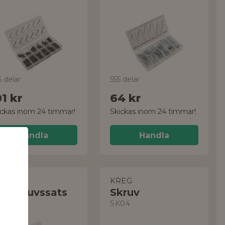
 delar
555 delar
01 kr
64 kr
ickas inom 24 timmar!
Skickas inom 24 timmar!
Handla
Handla
LA
KREG
låtskruvssats
Skruv
8674
SK04