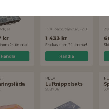
ck, el
1300-pack, träskruv, FZB
7 kr
1 433 kr
6
 inom 24 timmar!
Skickas inom 24 timmar!
Sk
Handla
Handla
AT
PELA
PE
aringslåda
Luftnippelsats
Sp
x
508706
50