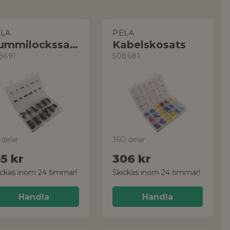
LA
PELA
Gummilockssats
Kabelskosats
8691
508681
 delar
360 delar
55 kr
306 kr
ickas inom 24 timmar!
Skickas inom 24 timmar!
Handla
Handla