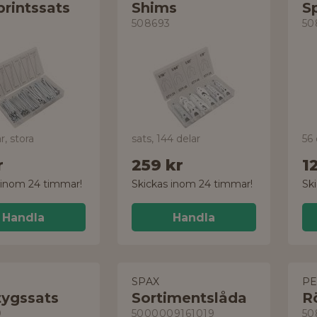
rintssats
Shims
Sp
508693
50
r, stora
sats, 144 delar
56 
r
259 kr
1
 inom 24 timmar!
Skickas inom 24 timmar!
Sk
Handla
Handla
SPAX
PE
tygssats
Sortimentslåda
R
9
5000009161019
50