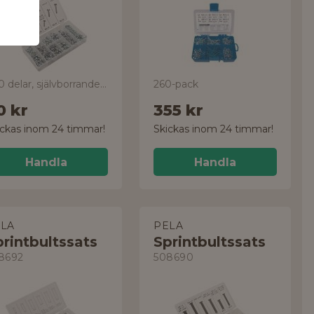
200 delar, självborrande, 6-kants
260-pack
0 kr
355 kr
ickas inom 24 timmar!
Skickas inom 24 timmar!
Handla
Handla
LA
PELA
rintbultssats
Sprintbultssats
8692
508690