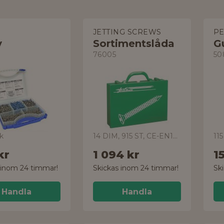
JETTING SCREWS
PE
v
Sortimentslåda
76005
50
k
14 DIM, 915 ST, CE-EN14592, UTV-C4
115
kr
1 094 kr
1
 inom 24 timmar!
Skickas inom 24 timmar!
Sk
Handla
Handla