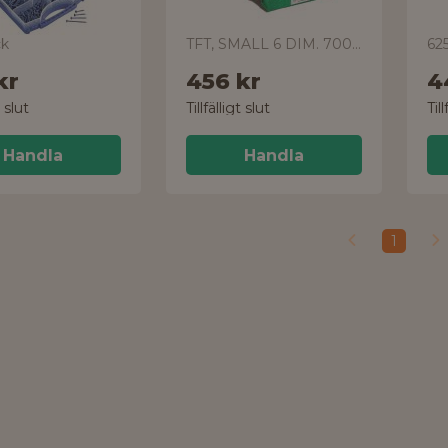
ck
TFT, SMALL 6 DIM. 700 ST
625
kr
456 kr
4
t slut
Tillfälligt slut
Till
Handla
Handla
1