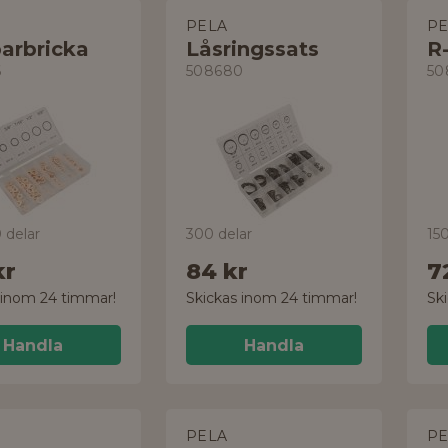
PELA
PE
arbricka
Låsringssats
R-
6
508680
50
0 delar
300 delar
150
kr
84 kr
7
 inom 24 timmar!
Skickas inom 24 timmar!
Sk
Handla
Handla
PELA
PE