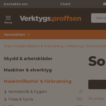
Kontakta oss
Chatt
Meny
Varumärken
Start
Maskintillbehör & förbrukning
Infästning
Sortimentsl
So
Skydd & arbetskläder
Maskiner & elverktyg
Maskintillbehör & förbrukning
Kemteknik & hygien
31
28 artiklar
Fräsa & hyvla
190