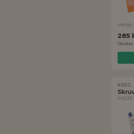
orange
285 
Skickas
KREG
Skru
SK03B