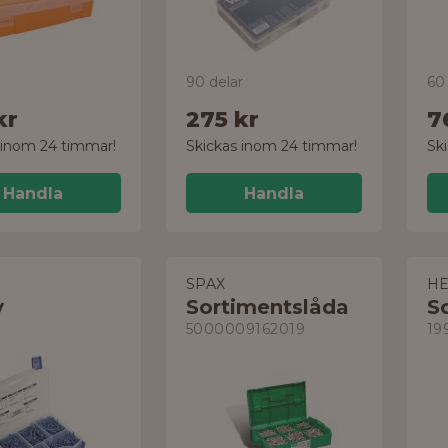
90 delar
60 
kr
275 kr
7
 inom 24 timmar!
Skickas inom 24 timmar!
Sk
Handla
Handla
SPAX
H
v
Sortimentslåda
S
5000009162019
19