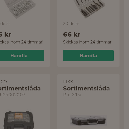
delar
20 delar
6 kr
66 kr
ickas inom 24 timmar!
Skickas inom 24 timmar!
Handla
Handla
ECO
FIXX
ortimentslåda
Sortimentslåda
9124002007
Pro X’tra