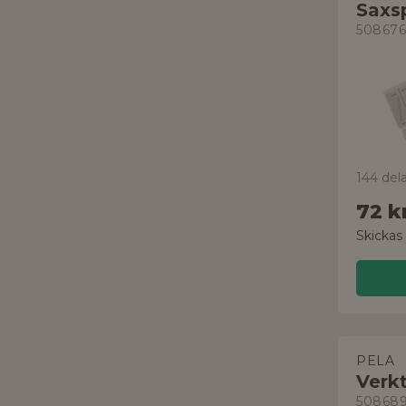
Saxsp
508676
144 dela
72 k
Skickas
PELA
Verk
50868