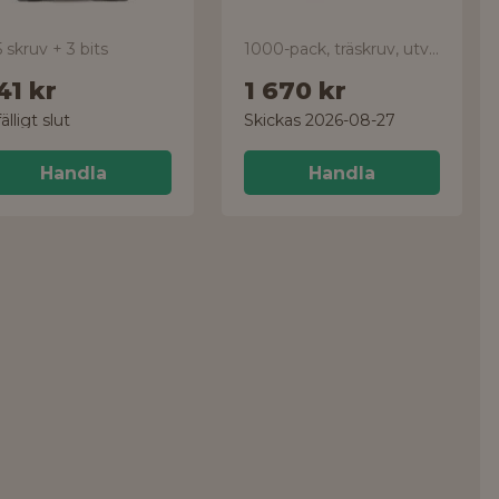
 skruv + 3 bits
1000-pack, träskruv, utvändig C4
41 kr
1 670 kr
fälligt slut
Skickas 2026-08-27
Handla
Handla