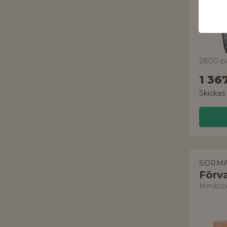
2800-pa
1 36
Skickas
SORM
Förv
Minibo