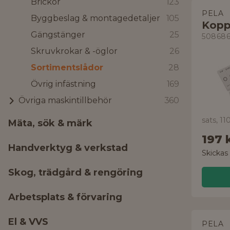
Brickor
123
PELA
Byggbeslag & montagedetaljer
105
Kopp
Gängstänger
25
50868
Skruvkrokar & -öglor
26
Sortimentslådor
28
Övrig infästning
169
Övriga maskintillbehör
360
sats, 11
Mäta, sök & märk
197 
Handverktyg & verkstad
Skickas
Skog, trädgård & rengöring
Arbetsplats & förvaring
El & VVS
PELA