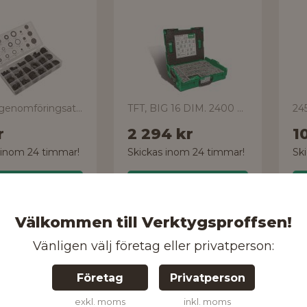
gummigenomföringsats, 125 delar
TFT, BIG 16 DIM. 2400 ST
245
r
2 294 kr
1
 inom 24 timmar!
Skickas inom 24 timmar!
Sk
Handla
Handla
Välkommen till Verktygsproffsen!
Vänligen välj företag eller privatperson:
FIXX
PE
imentslåda
Sortimentslåda
P
Företag
Privatperson
4
Pro X’tra
50
exkl. moms
inkl. moms