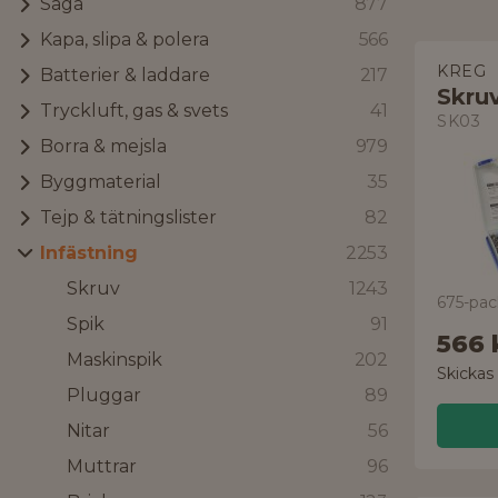
Såga
877
Kapa, slipa & polera
566
KREG
Batterier & laddare
217
Skru
Tryckluft, gas & svets
41
SK03
Borra & mejsla
979
Byggmaterial
35
Tejp & tätningslister
82
Infästning
2253
Skruv
1243
675-pac
Spik
91
566 
Maskinspik
202
Skickas
Pluggar
89
Nitar
56
Muttrar
96