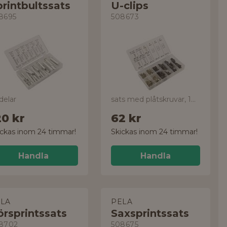
rintbultssats
U-clips
8695
508673
delar
sats med plåtskruvar, 170 delar
20 kr
62 kr
ickas inom 24 timmar!
Skickas inom 24 timmar!
Handla
Handla
LA
PELA
örsprintssats
Saxsprintssats
8702
508675