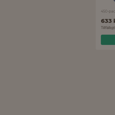
450-pa
633 
Tillfällig