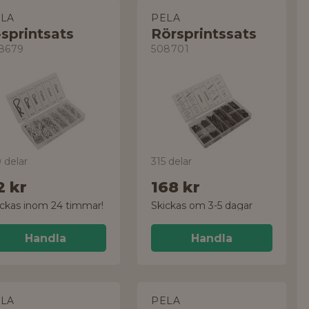
LA
PELA
sprintsats
Rörsprintssats
8679
508701
 delar
315 delar
2 kr
168 kr
ickas inom 24 timmar!
Skickas om 3-5 dagar
Handla
Handla
LA
PELA