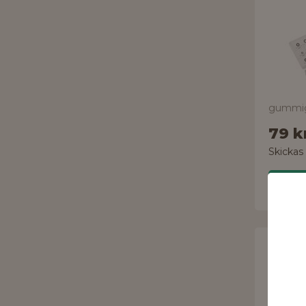
79 k
Skickas
FIXX
Sort
50978