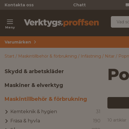
Kontakta oss
Chatt
Meny
Varumärken
Start
Maskintillbehör & förbrukning
Infästning
Nitar
Popn
Po
Skydd & arbetskläder
Maskiner & elverktyg
Maskintillbehör & förbrukning
Kemteknik & hygien
31
10 artiklar
Fräsa & hyvla
190