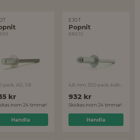
OT
EJOT
opnit
Popnit
899
88010
0-pack, AD, SB
4,8 mm, 500-pack, kullrig
35 kr
932 kr
ickas inom 24 timmar!
Skickas inom 24 timmar!
Handla
Handla