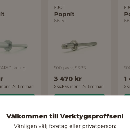
EJOT
EJ
it
Popnit
P
88151
88
AP/D, kullrig
500-pack, SSBS
50
r
3 470 kr
1
 inom 24 timmar!
Skickas inom 24 timmar!
Sk
Handla
Handla
Välkommen till Verktygsproffsen!
Vänligen välj företag eller privatperson:
EJOT