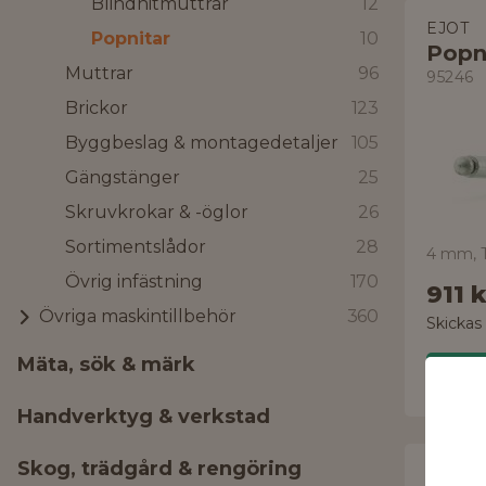
Blindnitmuttrar
12
EJOT
Popnitar
10
Popn
Muttrar
96
95246
Brickor
123
Byggbeslag & montagedetaljer
105
Gängstänger
25
Skruvkrokar & -öglor
26
Sortimentslådor
28
4 mm, T
Övrig infästning
170
911 k
Övriga maskintillbehör
360
Skickas
Mäta, sök & märk
Handverktyg & verkstad
Skog, trädgård & rengöring
EJOT