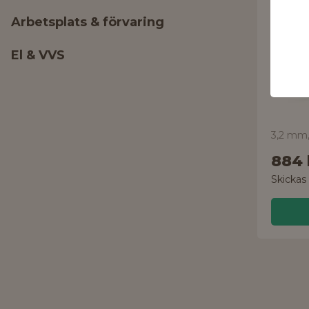
Popn
Arbetsplats & förvaring
95231
El & VVS
3,2 mm,
884 
Skickas