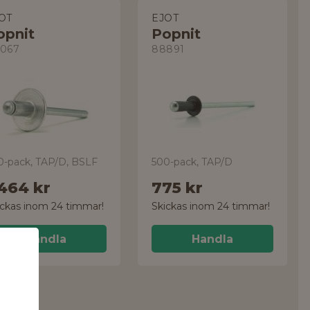
OT
EJOT
opnit
Popnit
067
88891
0-pack, TAP/D, BSLF
500-pack, TAP/D
 464 kr
775 kr
ickas inom 24 timmar!
Skickas inom 24 timmar!
Handla
Handla