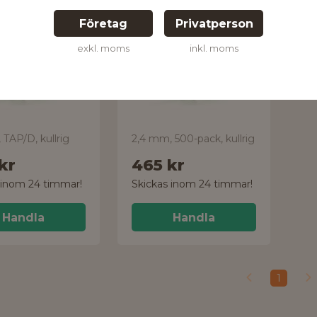
it
Popnit
Företag
Privatperson
88009
exkl. moms
inkl. moms
 TAP/D, kullrig
2,4 mm, 500-pack, kullrig
kr
465 kr
 inom 24 timmar!
Skickas inom 24 timmar!
Handla
Handla
1