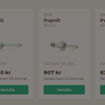
EJOT
EJ
it
Popnit
P
89400
69
GRIP
500-pack, AD, ABS
50
65 kr
807 kr
8
 inom 24 timmar!
Skickas inom 24 timmar!
Sk
Handla
Handla