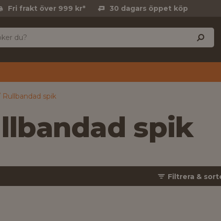
Fri frakt över 999 kr*
30 dagars öppet köp
Rullbandad spik
llbandad spik
Filtrera & sort