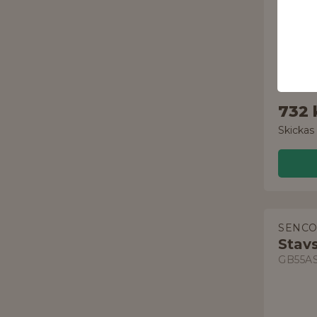
KONISK
732 
Skickas
SENC
Stav
GB55A