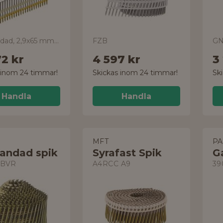
glesbandad, 2,9x65 mm, 500-pack
FZB
72 kr
4 597 kr
3
 inom 24 timmar!
Skickas inom 24 timmar!
Sk
Handla
Handla
O
MFT
P
bandad spik
Syrafast Spik
SBVR
A4RCC A9
39