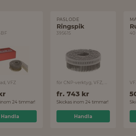
O
PASLODE
M
Ringspik
SBF
395615
40
dad, VFZ
för CNP-verktyg, VFZ, plastband
VF
kr
fr.
743 kr
5
 inom 24 timmar!
Skickas inom 24 timmar!
Sk
Handla
Handla