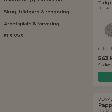
Handverktyg & verkstad
Takp
HJ15A
Skog, trädgård & rengöring
Arbetsplats & förvaring
El & VVS
563 
Skickas
DEWAL
Papp
DNR31