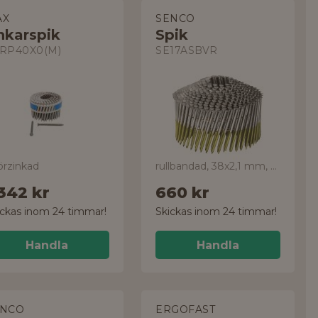
AX
SENCO
nkarspik
Spik
RP40X0(M)
SE17ASBVR
örzinkad
rullbandad, 38x2,1 mm, 2800-pack
 342 kr
660 kr
ickas inom 24 timmar!
Skickas inom 24 timmar!
Handla
Handla
ENCO
ERGOFAST