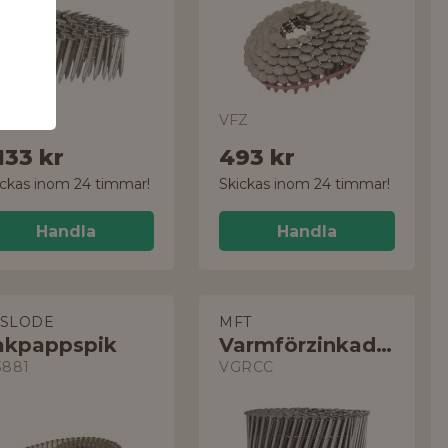
VFZ
133 kr
493 kr
ickas inom 24 timmar!
Skickas inom 24 timmar!
Handla
Handla
ASLODE
MFT
akpappspik
Varmförzinkad Spik
3881
VGRCC