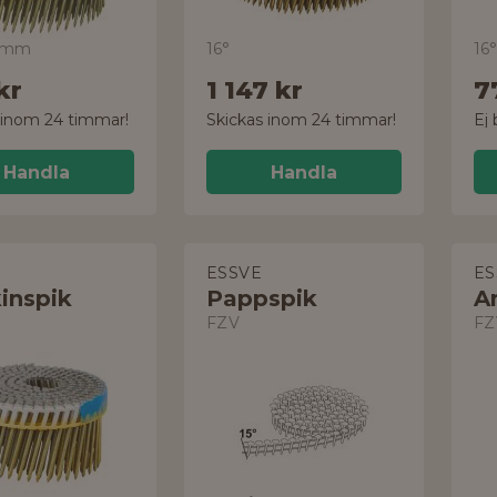
1 mm
16°
16°
kr
1 147 kr
7
 inom 24 timmar!
Skickas inom 24 timmar!
Handla
Handla
ESSVE
ES
inspik
Pappspik
A
FZV
FZ