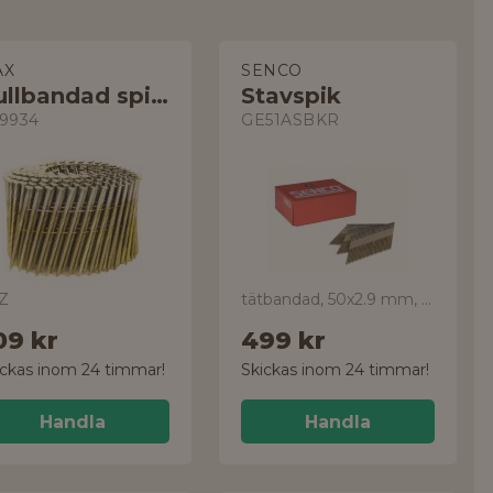
AX
SENCO
Rullbandad spik 16°
Stavspik
9934
GE51ASBKR
Z
tätbandad, 50x2.9 mm, 2000-pack
09 kr
499 kr
ickas inom 24 timmar!
Skickas inom 24 timmar!
Handla
Handla