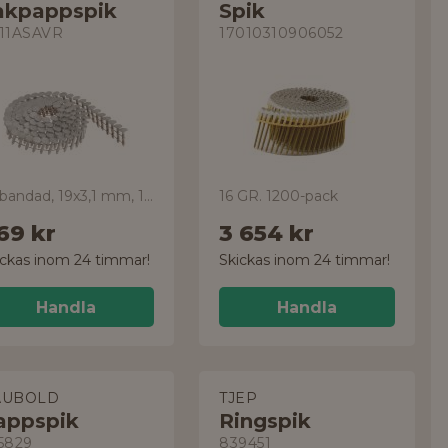
akpappspik
Spik
11ASAVR
17010310906052
rullbandad, 19x3,1 mm, 1800-pack
16 GR. 1200-pack
69 kr
3 654 kr
ickas inom 24 timmar!
Skickas inom 24 timmar!
Handla
Handla
AUBOLD
TJEP
appspik
Ringspik
5829
839451