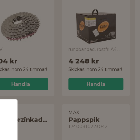
V
rundbandad, rostfri A4, 15° PC
04 kr
4 248 kr
ickas inom 24 timmar!
Skickas inom 24 timmar!
Handla
Handla
FT
MAX
Varmförzinkad Pappspik
Pappspik
G
17400310223042