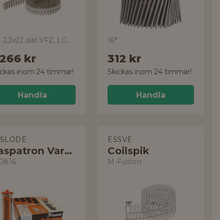
GN 2,3x22 slät VFZ, LCP45R, 9000-pack
16°
 266 kr
312 kr
ickas inom 24 timmar!
Skickas inom 24 timmar!
Handla
Handla
ASLODE
ESSVE
Gaspatron Varmförzinkad spik
Coilspik
0816
M-Fusion