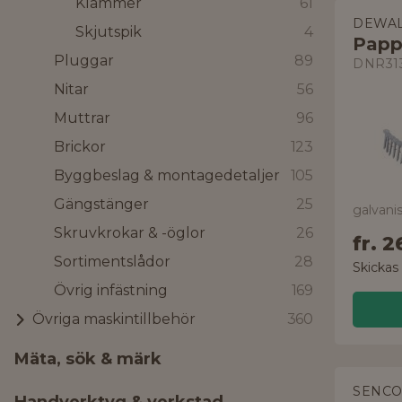
Klammer
61
DEWAL
Skjutspik
4
Papp
Pluggar
89
DNR31
Nitar
56
Muttrar
96
Brickor
123
Byggbeslag & montagedetaljer
105
Gängstänger
25
Skruvkrokar & -öglor
26
fr.
2
Sortimentslådor
28
Skickas
Övrig infästning
169
Övriga maskintillbehör
360
Mäta, sök & märk
SENC