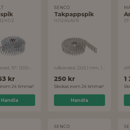
T
SENCO
M
spik
Takpappspik
A
32HDZ
HJ12ASAVR
ZF
galvaniserad, 15°, 1200-pack
rullbandad, 22x3,1 mm, 1800-pack
elf
63 kr
250 kr
1
 inom 24 timmar!
Skickas inom 24 timmar!
Sk
Handla
Handla
O
SENCO
S