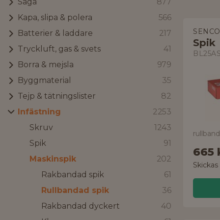
Såga
877
Kapa, slipa & polera
566
SENC
Batterier & laddare
217
Spik
Tryckluft, gas & svets
41
BL25A
Borra & mejsla
979
Byggmaterial
35
Tejp & tätningslister
82
Infästning
2253
Skruv
1243
rullban
Spik
91
665 
Maskinspik
202
Skickas
Rakbandad spik
61
Rullbandad spik
36
Rakbandad dyckert
40