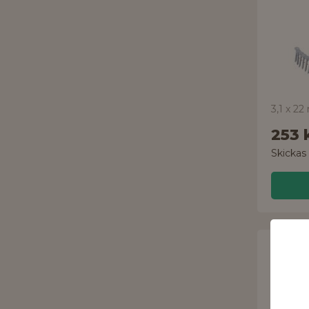
253 
Skickas
ERGOF
Spik
170102