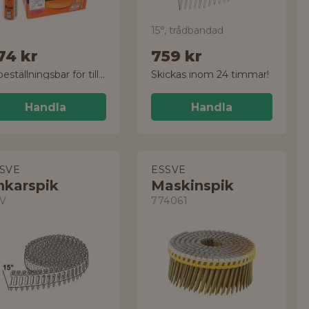
15°, trådbandad
74 kr
759 kr
Ej beställningsbar för tillfället
Skickas inom 24 timmar!
Handla
Handla
SVE
ESSVE
nkarspik
Maskinspik
V
774061