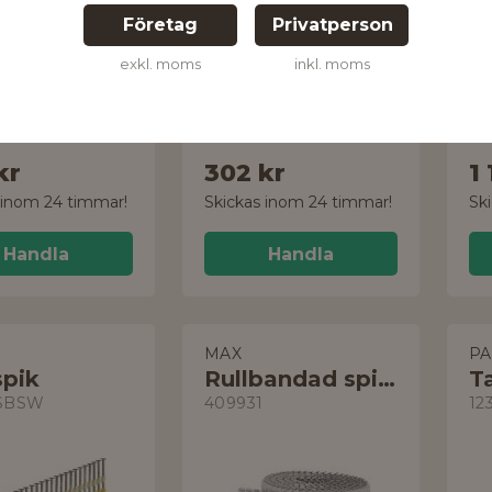
Företag
Privatperson
exkl. moms
inkl. moms
, FZB
3.9x30 mm, 1000-pack, PH2
kr
302 kr
1 
 inom 24 timmar!
Skickas inom 24 timmar!
Sk
Handla
Handla
O
MAX
P
spik
Rullbandad spik 16°
T
SBSW
409931
12