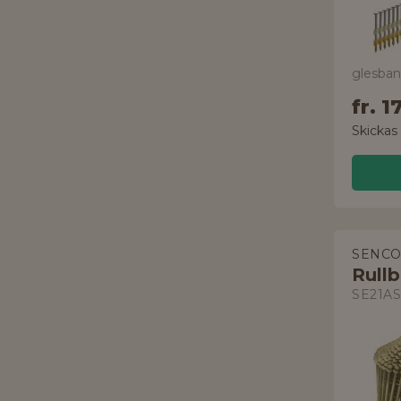
fr.
1
Skickas
SENC
Rull
SE21A