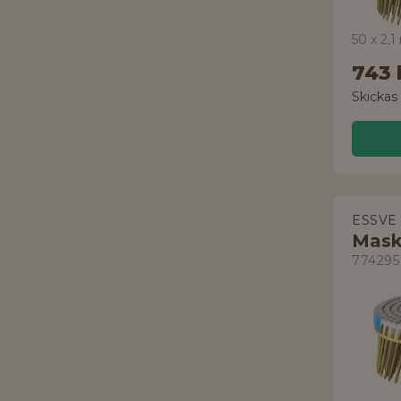
50 x 2,
743 
Skickas
ESSVE
Mask
774295