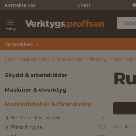
Kontakta oss
Chatt
Meny
Varumärken
Start
Maskintillbehör & förbrukning
Infästning
Maskinspik
Ru
Skydd & arbetskläder
Maskiner & elverktyg
Maskintillbehör & förbrukning
Kemteknik & hygien
31
36 artiklar
Fräsa & hyvla
190