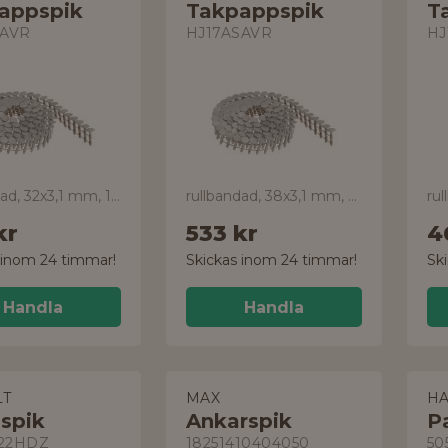
appspik
Takpappspik
T
SAVR
HJ17ASAVR
HJ
rullbandad, 32x3,1 mm, 1800-pack
rullbandad, 38x3,1 mm, 1800-pack
kr
533 kr
4
 inom 24 timmar!
Skickas inom 24 timmar!
Sk
Handla
Handla
T
MAX
H
spik
Ankarspik
P
22HDZ
18251410404050
50