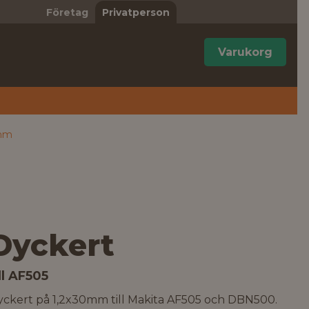
Företag
Privatperson
Varukorg
 mm
Dyckert
ill AF505
yckert på 1,2x30mm till Makita AF505 och DBN500.