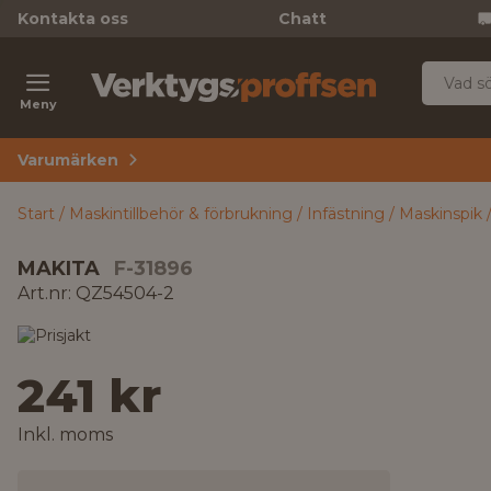
Kontakta oss
Chatt
Meny
Varumärken
Start
Maskintillbehör & förbrukning
Infästning
Maskinspik
MAKITA
F-31896
Art.nr: QZ54504-2
241 kr
Inkl. moms