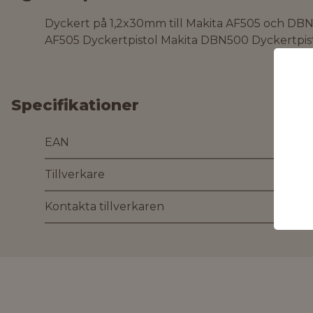
Dyckert på 1,2x30mm till Makita AF505 och DBN5
AF505 Dyckertpistol Makita DBN500 Dyckertpis
Specifikationer
EAN
Tillverkare
Kontakta tillverkaren