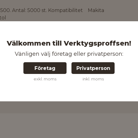
00. Antal: 5000 st. Kompatibilitet Makita
tol
Välkommen till Verktygsproffsen!
Vänligen välj företag eller privatperson:
088381292450
Företag
Privatperson
exkl. moms
inkl. moms
Kontakta oss för mer information