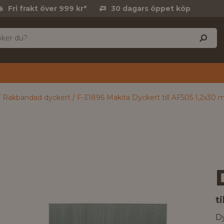
Fri frakt över 999 kr*
30 dagars öppet köp
Rakbandad dyckert
F-31896 Makita Dyckert till AF505 1,2x30
t
D