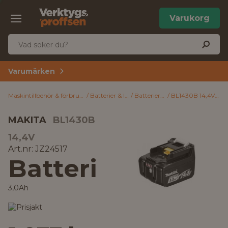
Varukorg
Varumärken
Maskintillbehör & förbrukning
Batterier & laddare
Batterier & laddare
BL1430B 14,4V Makita Batteri 3,0Ah
MAKITA
BL1430B
14,4V
Art.nr: JZ24517
Batteri
3,0Ah