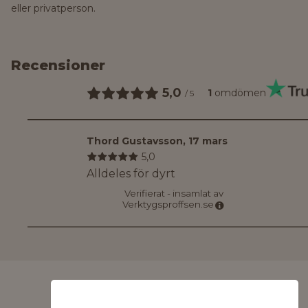
eller privatperson.
Recensioner
5,0
1
omdömen
/
5
Thord Gustavsson
,
17 mars
5,0
Alldeles för dyrt
Verifierat - insamlat av
Verktygsproffsen.se