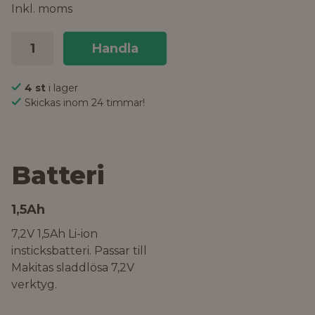
Inkl. moms
Handla
4 st
i lager
Skickas inom 24 timmar!
Batteri
1,5Ah
7,2V 1,5Ah Li-ion
insticksbatteri. Passar till
Makitas sladdlösa 7,2V
verktyg.