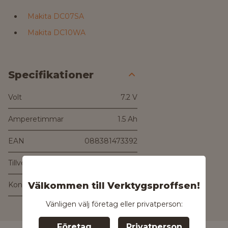
Makita DC07SA
Makita DC10WA
Specifikationer
Volt
7.2 V
Amperetimmar
1.5 Ah
EAN
088381473392
Tillverkare
Kontakta tillverkaren
Välkommen till Verktygsproffsen!
Kontakta oss för
Vänligen välj företag eller privatperson:
mer information
Företag
Privatperson