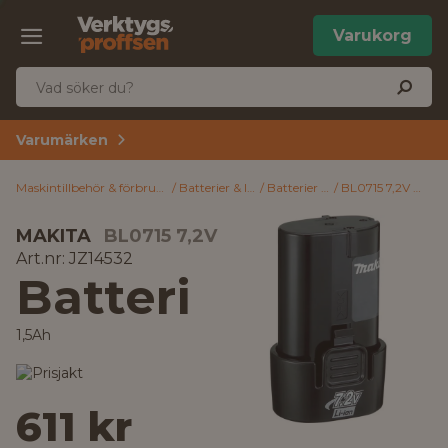
Varukorg
Varumärken
Maskintillbehör & förbrukning
Batterier & laddare
Batterier & laddare
BL0715 7,2V Makita Batteri 1,5Ah
MAKITA
BL0715 7,2V
Art.nr: JZ14532
Batteri
1,5Ah
611 kr