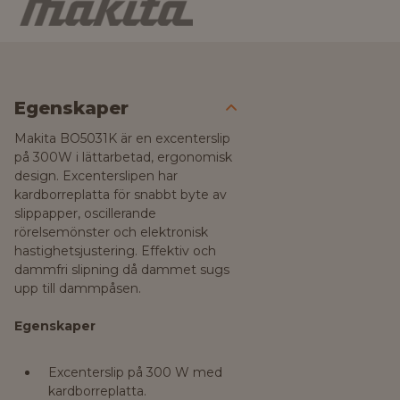
Egenskaper
Makita BO5031K är en excenterslip
på 300W i lättarbetad, ergonomisk
design. Excenterslipen har
kardborreplatta för snabbt byte av
slippapper, oscillerande
rörelsemönster och elektronisk
hastighetsjustering. Effektiv och
dammfri slipning då dammet sugs
upp till dammpåsen.
Egenskaper
Excenterslip på 300 W med
kardborreplatta.