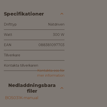
Specifikationer
Drifttyp
Nätdriven
Watt
300 W
EAN
088381097703
Tillverkare
Kontakta tillverkaren
Kontakta oss för
mer information
Nedladdningsbara
filer
BO5031K-manual