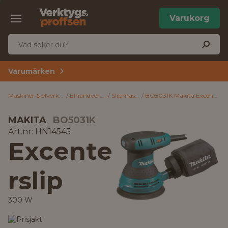
Varukorg
Varumärken
Maskiner & elverktyg
Elhandverktyg
Slipmaskiner
BO5031K Makita Excenterslip 300 W
MAKITA
BO5031K
Art.nr: HN14545
Excente
rslip
300 W