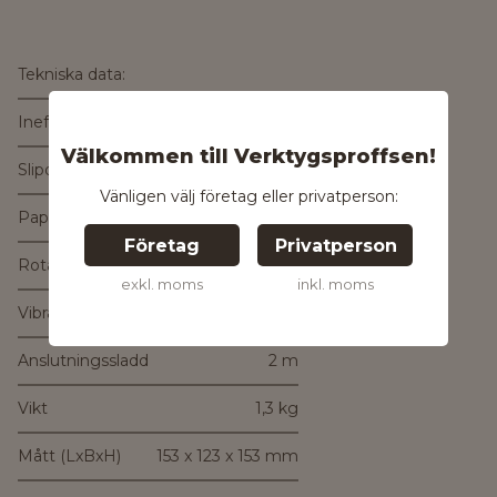
Tekniska data:
Ineffekt
300W
Välkommen till Verktygsproffsen!
Slipdyna
Ø
123 mm
Vänligen välj företag eller privatperson:
Pappersstorlek
Ø
125 mm
Företag
Privatperson
Rotationer (opm)
4000-12000
exkl. moms
inkl. moms
Vibrationsvärde
4 m/s²
Anslutningssladd
2 m
Vikt
1,3 kg
Mått (LxBxH)
153 x 123 x 153 mm