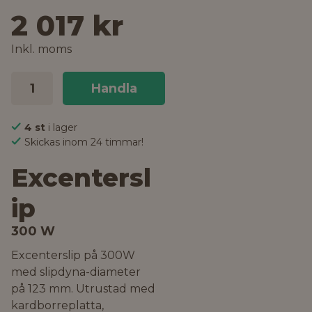
2 017 kr
Inkl. moms
Handla
4 st
i lager
Skickas inom 24 timmar!
Excentersl
ip
300 W
Excenterslip på 300W
med slipdyna-diameter
på 123 mm. Utrustad med
kardborreplatta,