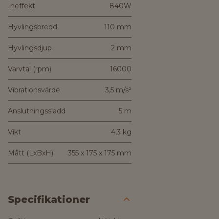
Ineffekt
840W
Hyvlingsbredd
110 mm
Hyvlingsdjup
2 mm
Varvtal (rpm)
16000
Vibrationsvärde
3,5 m/s²
Anslutningssladd
5 m
Vikt
4,3 kg
Mått (LxBxH)
355 x 175 x 175 mm
Specifikationer