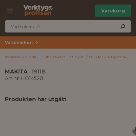
Varukorg
Varumärken
Maskiner & elverktyg
Elhandverktyg
Elhyvlar
1911B Makita Hyvel 840 W
MAKITA
1911B
Art.nr: HO14520
Produkten har utgått