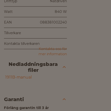
Drifttyp
Nätdriven
Watt
840 W
EAN
088381002240
Tillverkare
Kontakta tillverkaren
Kontakta oss för
mer information
Nedladdningsbara
filer
1911B-manual
Garanti
Förläng garantin till 3 år