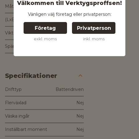
Välkommen till Verktygsproffsen!
Mått
Vänligen välj företag eller privatperson:
(LxBxH)
314 x 79 x 115 mm
Företag
Privatperson
Vikt
1,5 kg
exkl. moms
inkl. moms
Spänning
18V
Specifikationer
Drifttyp
Batteridriven
Flerväxlad
Nej
Väska ingår
Nej
Inställbart moment
Nej