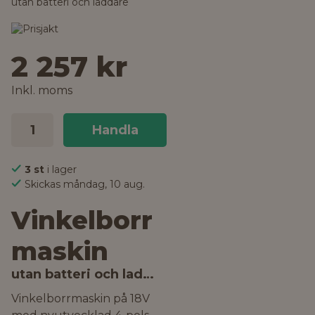
utan batteri och laddare
2 257 kr
Inkl. moms
Handla
3 st
i lager
Skickas måndag, 10 aug.
Vinkelborr
maskin
utan batteri och laddare
Vinkelborrmaskin på 18V