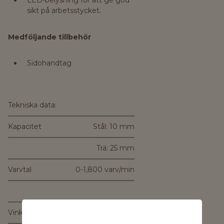
LED-belysning för att ge god
sikt på arbetsstycket.
Medföljande tillbehör
Sidohandtag
Tekniska data:
Kapacitet
Stål: 10 mm
Trä: 25 mm
Varvtal
0-1,800 varv/min
Vinkelmått
66 mm