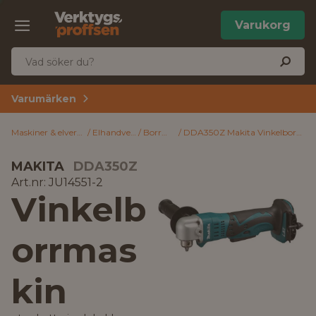
Varukorg
Varumärken
Maskiner & elverktyg
Elhandverktyg
Borrmaskiner
DDA350Z Makita Vinkelborrmaskin utan batteri och laddare
MAKITA
DDA350Z
Art.nr: JU14551-2
Vinkelb
orrmas
kin