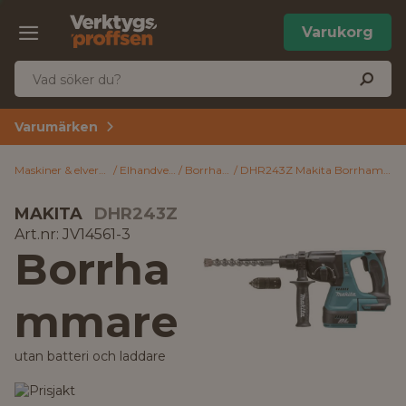
Varukorg
Varumärken
Maskiner & elverktyg
Elhandverktyg
Borrhammare
DHR243Z Makita Borrhammare utan batteri och laddare
MAKITA
DHR243Z
Art.nr: JV14561-3
Borrha
mmare
utan batteri och laddare