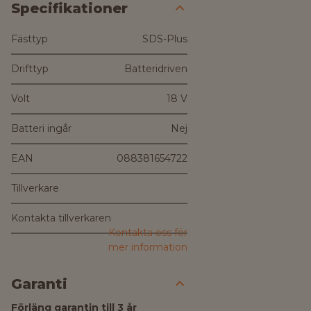
Specifikationer
Fästtyp
SDS-Plus
Drifttyp
Batteridriven
Volt
18 V
Batteri ingår
Nej
EAN
088381654722
Tillverkare
Kontakta tillverkaren
Kontakta oss för
mer information
Garanti
Förläng garantin till 3 år