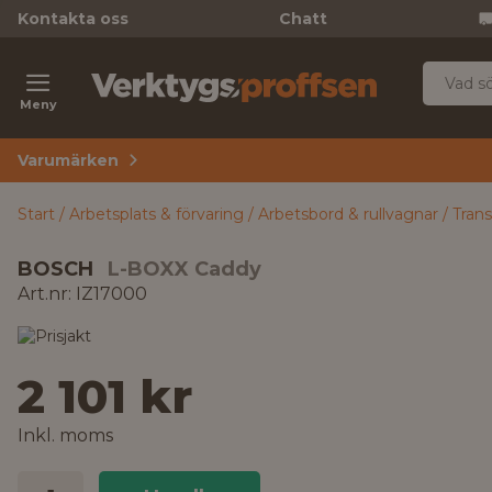
Kontakta oss
Chatt
Meny
Varumärken
Start
Arbetsplats & förvaring
Arbetsbord & rullvagnar
Trans
BOSCH
L-BOXX Caddy
Art.nr: IZ17000
2 101 kr
Inkl. moms