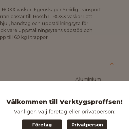
L-BOXX väskor. Egenskaper Smidig transport
ran passar till Bosch L-BOXX väskor.Lätt
jul, handtag och uppställningsyta för
ack vare uppställningsytans sidostöd och
upp till 60 kg i trappor
Aluminium
3165140767705
Välkommen till Verktygsproffsen!
Vänligen välj företag eller privatperson:
Kontakta oss för mer information
Företag
Privatperson