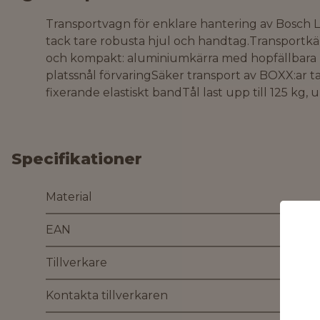
Transportvagn för enklare hantering av Bosch 
tack tare robusta hjul och handtag.Transportkär
och kompakt: aluminiumkärra med hopfällbara h
platssnål förvaringSäker transport av BOXX:ar t
fixerande elastiskt bandTål last upp till 125 kg, 
Specifikationer
Material
EAN
Tillverkare
Kontakta tillverkaren