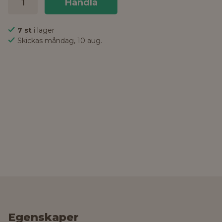
Handla
7 st
i lager
Skickas måndag, 10 aug.
Egenskaper