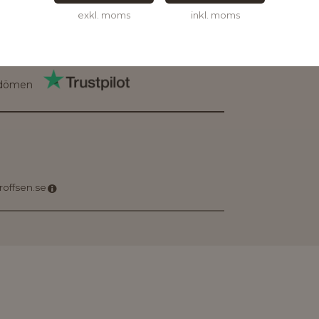
exkl. moms
inkl. moms
dömen
proffsen.se