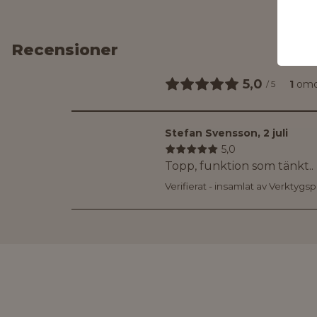
Recensioner
5,0
1
om
/
5
Stefan Svensson
,
2 juli
5,0
Topp, funktion som tänkt..
Verifierat - insamlat av Verktygs