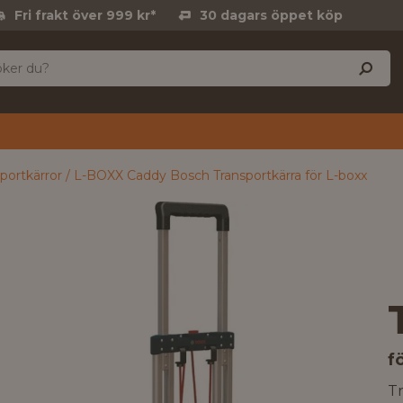
Fri frakt över 999 kr*
30 dagars öppet köp
portkärror
L-BOXX Caddy Bosch Transportkärra för L-boxx
f
Tr