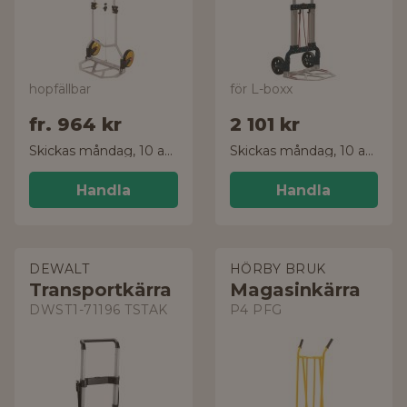
hopfällbar
för L-boxx
fr.
964 kr
2 101 kr
Skickas måndag, 10 aug.
Skickas måndag, 10 aug.
Handla
Handla
DEWALT
HÖRBY BRUK
Transportkärra
Magasinkärra
DWST1-71196 TSTAK
P4 PFG