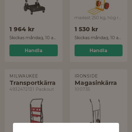
maxlast 250 kg, hög rygg
1 964 kr
1 530 kr
Skickas måndag, 10 aug.
Skickas måndag, 10 aug.
Handla
Handla
MILWAUKEE
IRONSIDE
Transportkärra
Magasinkärra
4932472131 Packout
100735