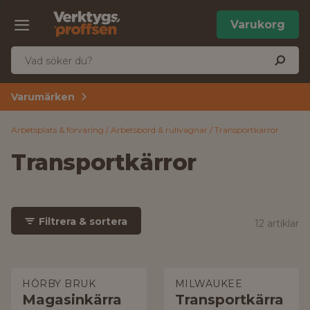
Varukorg
Varumärken
Arbetsplats & förvaring
Arbetsbord & rullvagnar
Transportkärror
Transportkärror
Filtrera & sortera
12 artiklar
HÖRBY BRUK
MILWAUKEE
Magasinkärra
Transportkärra