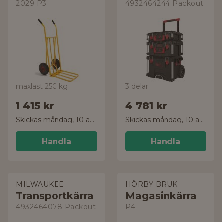
2029 P3
4932464244 Packout
maxlast 250 kg
3 delar
1 415 kr
4 781 kr
Skickas måndag, 10 aug.
Skickas måndag, 10 aug.
Handla
Handla
MILWAUKEE
HÖRBY BRUK
Transportkärra
Magasinkärra
4932464078 Packout
P4