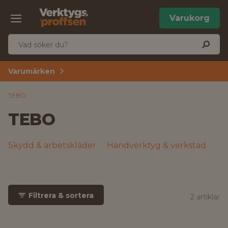
Varukorg
Varumärken
TEBO
TEBO
Skydd & arbetskläder
Handverktyg & verkstad
Filtrera & sortera
2 artiklar