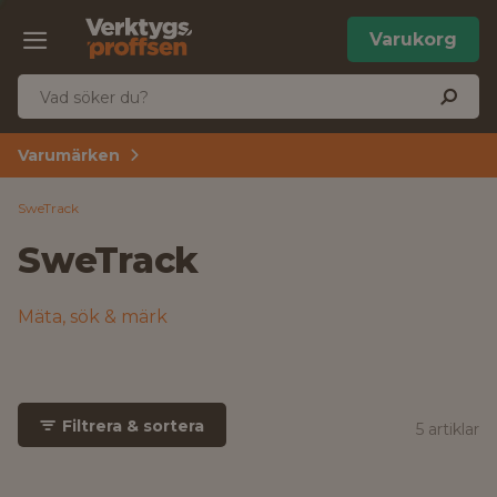
Varukorg
Varumärken
SweTrack
SweTrack
Mäta, sök & märk
Filtrera & sortera
5 artiklar