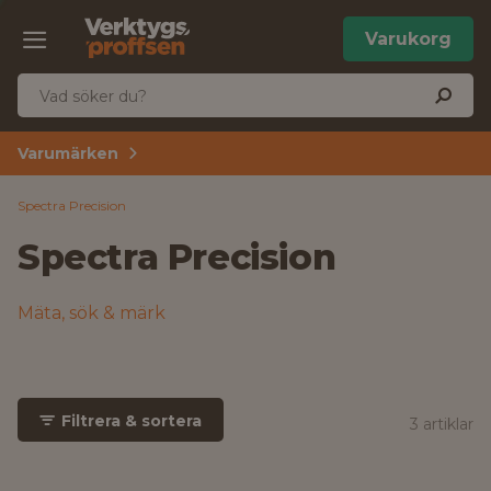
Varukorg
Varumärken
Spectra Precision
Spectra Precision
Mäta, sök & märk
Filtrera & sortera
3 artiklar