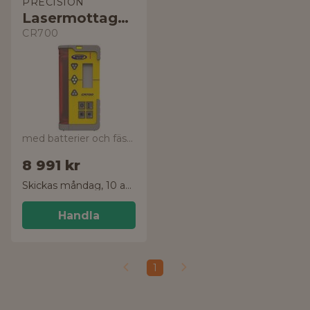
PRECISION
Lasermottagare
CR700
med batterier och fästen
8 991 kr
Skickas måndag, 10 aug.
Handla
1