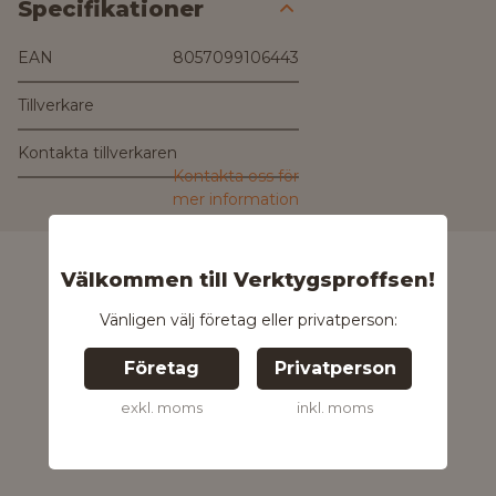
Specifikationer
EAN
8057099106443
Tillverkare
Kontakta tillverkaren
Kontakta oss för
mer information
Välkommen till Verktygsproffsen!
Vänligen välj företag eller privatperson:
Företag
Privatperson
exkl. moms
inkl. moms