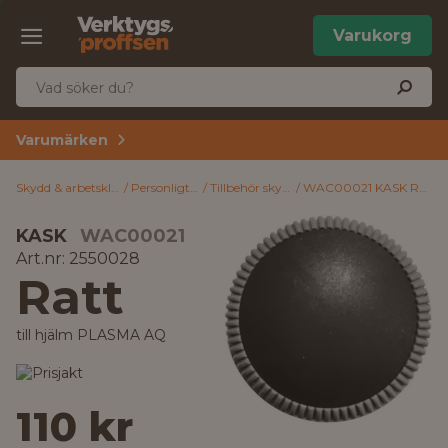
Varukorg
Varumärken
Skydd & arbetskläder
Personligt skydd
Tillbehör skyddshjälmar
WAC00021 KASK Ratt till hjälm PLASMA AQ
KASK
WAC00021
Art.nr: 2550028
Ratt
till hjälm PLASMA AQ
110 kr