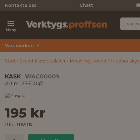
Kontakta oss
Chatt
Meny
Varumärken
Start
Skydd & arbetskläder
Personligt skydd
Tillbehör sky
KASK
WAC00009
Art.nr: 2550047
195 kr
Inkl. moms