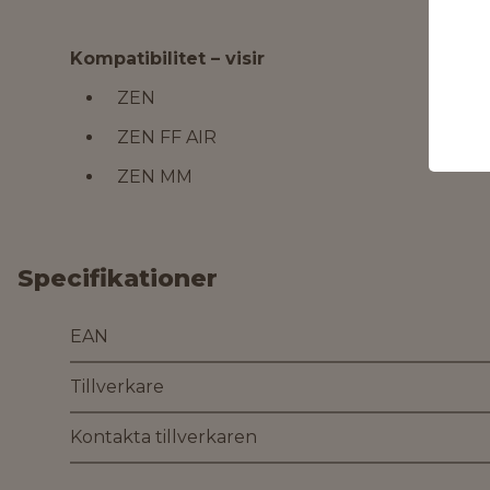
Kompatibilitet – visir
ZEN
ZEN FF AIR
ZEN MM
Specifikationer
EAN
Tillverkare
Kontakta tillverkaren