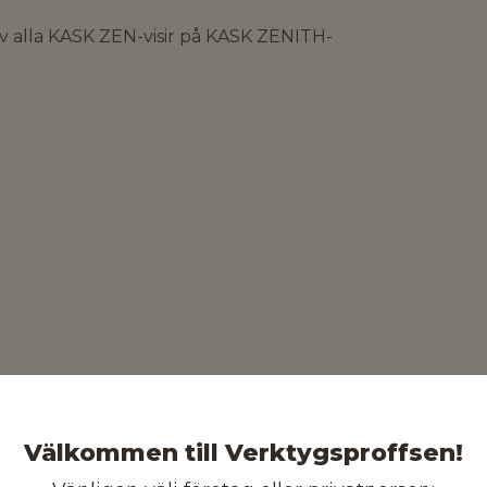
 alla KASK ZEN-visir på KASK ZENITH-
Välkommen till Verktygsproffsen!