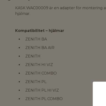
KASK WAC00009 är en adapter för montering av
hjälmar.
Kompatibilitet – hjälmar
ZENITH BA
ZENITH BA AIR
ZENITH
ZENITH HI VIZ
ZENITH COMBO
ZENITH PL
ZENITH PL HI VIZ
ZENITH PL COMBO