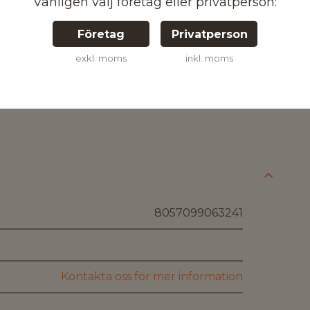
Vänligen välj företag eller privatperson:
Företag
Privatperson
exkl. moms
inkl. moms
8057099063241
Kontakta oss för mer information