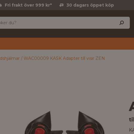
Fri frakt över 999 kr*
30 dagars öppet köp
ddshjälmar
WAC00009 KASK Adapter till visir ZEN
ti
K