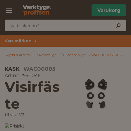
Varukorg
Varumärken
Skydd & arbetskläder
Personligt skydd
Tillbehör skyddshjälmar
WAC00005 KASK Visirfäste till visir V2
KASK
WAC00005
Art.nr: 2550046
Visirfäs
te
till visir V2