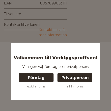
EAN
8057099063111
Tillverkare
Kontakta tillverkaren
Kontakta oss för
mer information
Välkommen till Verktygsproffsen!
Vänligen välj företag eller privatperson:
Företag
Privatperson
exkl. moms
inkl. moms