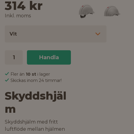
314 kr
Inkl. moms
Vit
Handla
Fler än
10 st
i lager
Skickas inom 24 timmar!
Skyddshjäl
m
Skyddshjälm med fritt
luftflöde mellan hjälmen