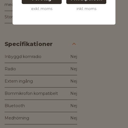
med
3:2002
exkl. moms
inkl. moms
Storlek
Universal
Specifikationer
Inbyggd komradio
Nej
Radio
Nej
Extern ingång
Nej
Bommikrofon kompatibelt
Nej
Bluetooth
Nej
Medhörning
Nej