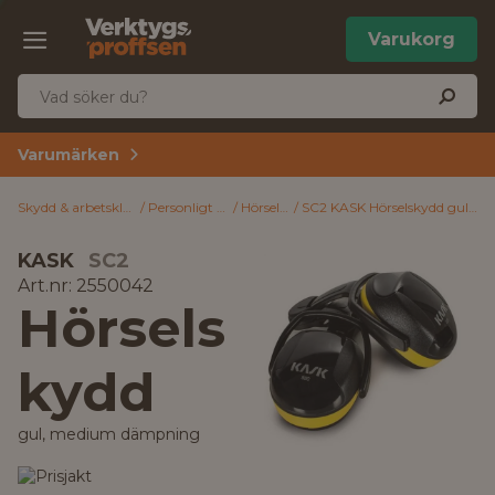
Varukorg
Varumärken
Skydd & arbetskläder
Personligt skydd
Hörselskydd
SC2 KASK Hörselskydd gul, medium dämpning
KASK
SC2
Art.nr: 2550042
Hörsels
kydd
gul, medium dämpning