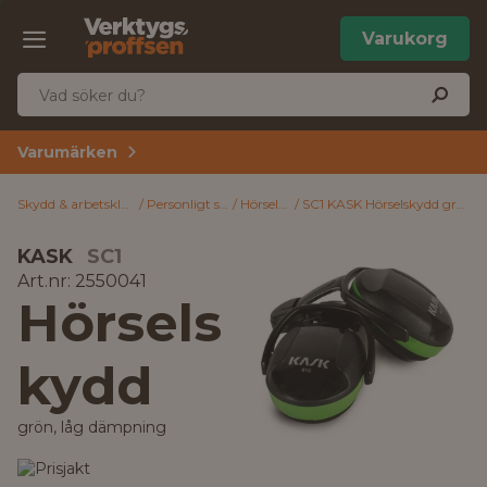
Varukorg
Varumärken
Skydd & arbetskläder
Personligt skydd
Hörselskydd
SC1 KASK Hörselskydd grön, låg dämpning
KASK
SC1
Art.nr: 2550041
Hörsels
kydd
grön, låg dämpning