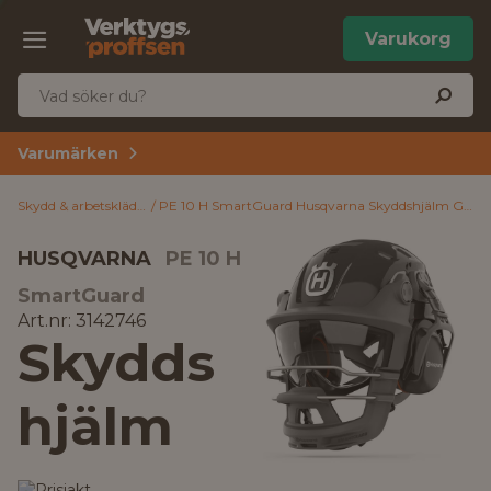
Varukorg
Varumärken
Skydd & arbetskläder
PE 10 H SmartGuard Husqvarna Skyddshjälm Grå
HUSQVARNA
PE 10 H
SmartGuard
Art.nr: 3142746
Skydds
hjälm