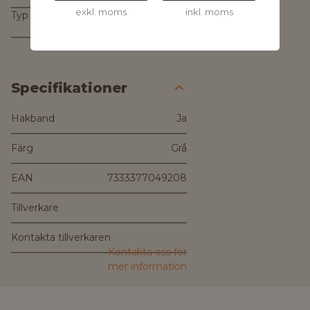
exkl. moms
inkl. moms
Typ av hjälm
Skyddshjälm
Specifikationer
Hakband
Ja
Färg
Grå
EAN
7333377049208
Tillverkare
Kontakta tillverkaren
Kontakta oss för
mer information