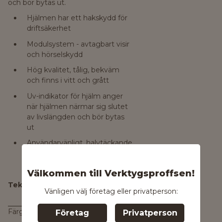
och bör bytas ut.
Hjälmen har ett hakskydd för
driftsäkerhet
Modulsystem - avtagbart visir
och hörselskydd
Hög kvalitet, tålig, bekväm
och finns i vitt och grått
Uv-indikator för hjälm anger
när hjälmen närmar sig slutet
av livslängden och bör bytas
ut
Användarvänligt, halvtäckande
visir som är lätt att byta ut
Välkommen till Verktygsproffsen!
Tekniska data
Vänligen välj företag eller privatperson:
Färg
Företag
Privatperson
Grå