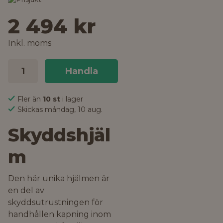
2 494 kr
Inkl. moms
Handla
Fler än
10 st
i lager
Skickas måndag, 10 aug.
Skyddshjäl
m
Den här unika hjälmen är
en del av
skyddsutrustningen för
handhållen kapning inom