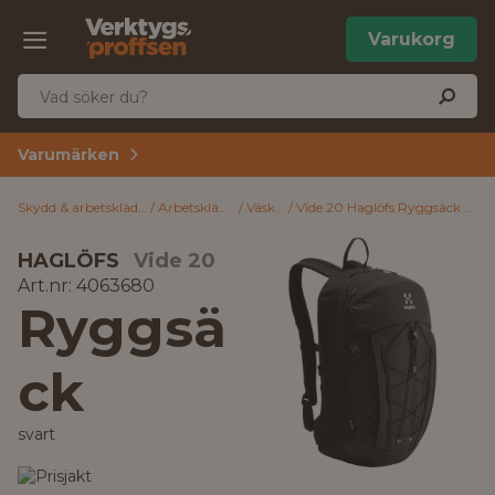
Varukorg
Varumärken
Skydd & arbetskläder
Arbetskläder
Väskor
Vide 20 Haglöfs Ryggsäck svart
HAGLÖFS
Vide 20
Art.nr: 4063680
Ryggsä
ck
svart