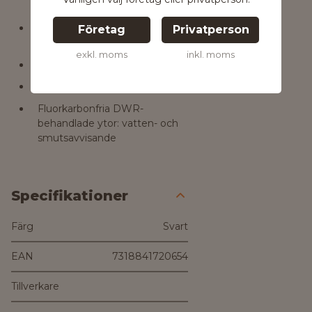
avtagbart
Justerbart bröstband för högre
Företag
Privatperson
komfort när man går
exkl. moms
inkl. moms
Enkelt grepp i topphandtaget
Nyckelhållare
Fluorkarbonfria DWR-
behandlade ytor: vatten- och
smutsavvisande
Specifikationer
Färg
Svart
EAN
7318841720654
Tillverkare