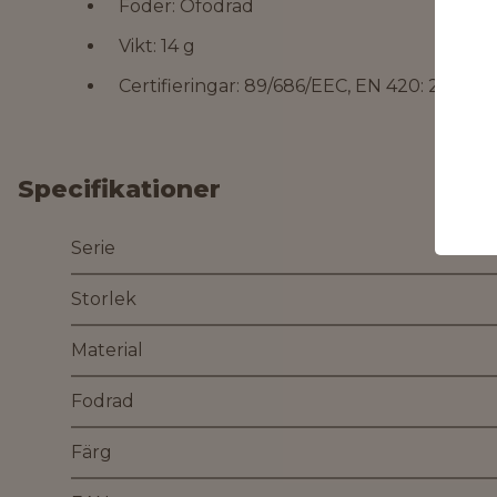
Foder: Ofodrad
Vikt: 14 g
Certifieringar: 89/686/EEC, EN 420: 2003 +
Specifikationer
Serie
Storlek
Material
Fodrad
Färg