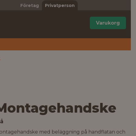
Företag
Privatperson
Varukorg
5
Montagehandske
lå
ontagehandske med beläggning på handflatan och