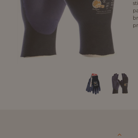
s
p
br
p