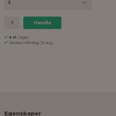
5
Handla
6 st
i lager
Skickas måndag, 10 aug.
Egenskaper