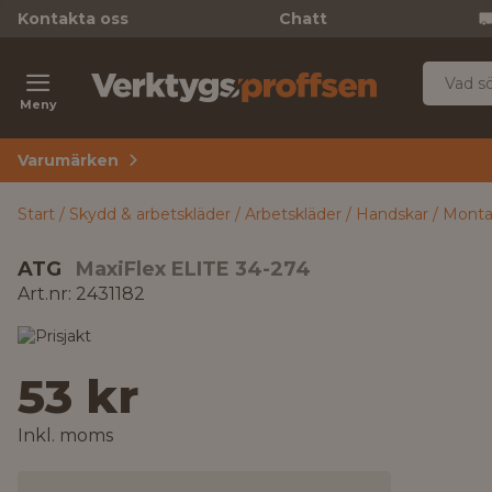
Kontakta oss
Chatt
Meny
Varumärken
Start
Skydd & arbetskläder
Arbetskläder
Handskar
Monta
ATG
MaxiFlex ELITE 34-274
Art.nr: 2431182
53 kr
Inkl. moms