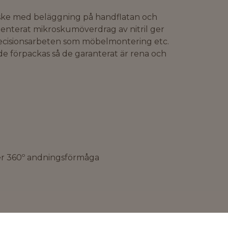
ske med beläggning på handflatan och
enterat mikroskumöverdrag av nitril ger
ecisionsarbeten som möbelmontering etc.
 de förpackas så de garanterat är rena och
er 360º andningsförmåga