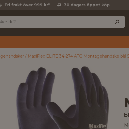
Fri frakt över 999 kr*
30 dagars öppet köp
gehandskar
MaxiFlex ELITE 34-274 ATG Montagehandske blå 
b
M