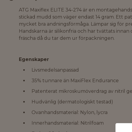
ATG Maxiflex ELITE 34-274 är en montagehand
stickad mudd som väger endast 14 gram. Ett pat
mycket bra andningsförmåga. Lämpar sig för pr
Handskarna är silikonfria och har tvättats innan
fräscha då du tar dem ur förpackningen.
Egenskaper
Livsmedelsanpassad
35% tunnare än MaxiFlex Endurance
Patenterat mikroskumöverdrag av nitril g
Hudvänlig (dermatologiskt testad)
Ovanhandsmaterial: Nylon, lycra
Innerhandsmaterial: Nitrilfoam