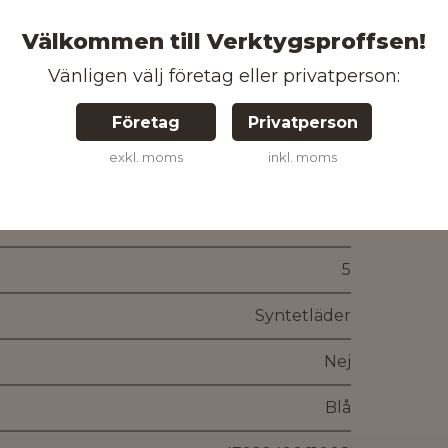
Välkommen till Verktygsproffsen!
Vänligen välj företag eller privatperson:
 A1: 2009, EN 388: 2003
Företag
Privatperson
exkl. moms
inkl. moms
ATG MaxiFlex
5
Syntetläder
Nej
Blå