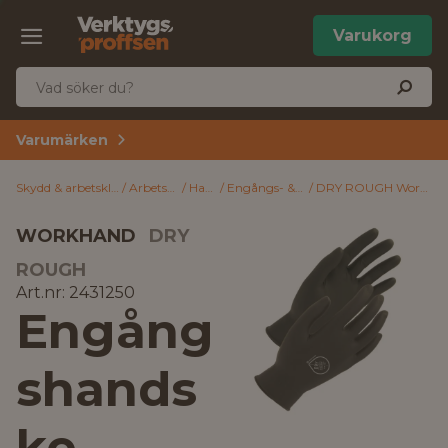
Varukorg
Varumärken
Skydd & arbetskläder
Arbetskläder
Handskar
Engångs- & kemskyddshandskar
DRY ROUGH Workhand Engångshandske Nitril, Puderfri, 100-pack 11
WORKHAND
DRY
ROUGH
Art.nr: 2431250
Engång
shands
ke