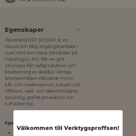
Egenskaper
Workhand DRY ROUGH är en
robust och tålig engångshandske i
svart nitril som klarar kemikalier på
industrigolv, fett från en grill,
citronsyra från saftproduktion och
bearbetning av skaldjur. Vanliga
arbetsområden inkluderar motor-
båt- och maskinservice, industri och
offshore, vakt- och säkerhetstjänst,
tatuering, grafisk produktion och
tuff köksmiljö.
Egenskaper
Välkommen till Verktygsproffsen!
Livsmedelsanpassad