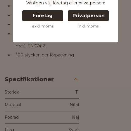
Vänligen välj företag eller privatperson:
Robust och tålig
Material: NBR
Företag
Privatperson
Opudrad
exkl. moms
inkl. moms
Certifieringar: EN374-1, EN420
(Cat. III), EN1186 (alla typer av
mat), EN374-2
100 stycken per förpackning
Specifikationer
Storlek
11
Material
Nitril
Fodrad
Nej
Färg
Svart