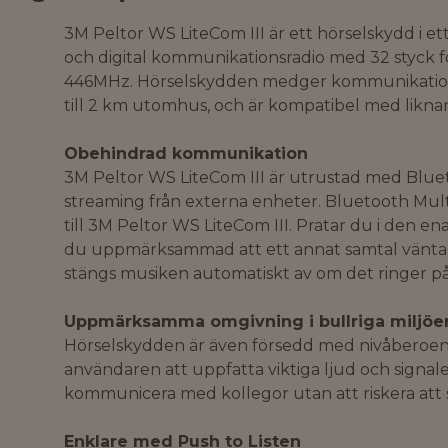
3M Peltor WS LiteCom III är ett hörselskydd i e
och digital kommunikationsradio med 32 styck
446MHz. Hörselskydden medger kommunikation
till 2 km utomhus, och är kompatibel med lik
Obehindrad kommunikation
3M Peltor WS LiteCom III är utrustad med Blue
streaming från externa enheter. Bluetooth Multi
till 3M Peltor WS LiteCom III. Pratar du i den e
du uppmärksammad att ett annat samtal väntar
stängs musiken automatiskt av om det ringer p
Uppmärksamma omgivning i bullriga miljöe
Hörselskydden är även försedd med nivåberoen
användaren att uppfatta viktiga ljud och signale
kommunicera med kollegor utan att riskera att sk
Enklare med Push to Listen