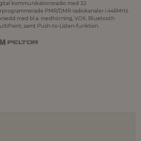
igital kommunikationsradio med 32
örprogrammerade PMR/DMR radiokanaler i 446MHz.
örsedd med bl.a. medhörning, VOX, Bluetooth
ltiPoint, samt Push-to-Listen-funktion.