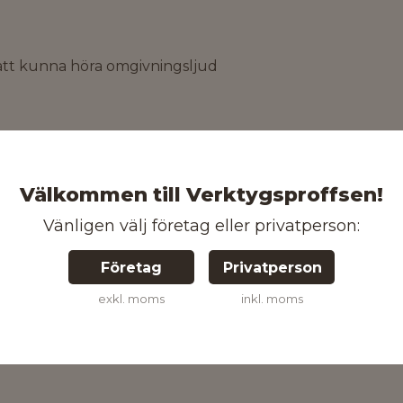
att kunna höra omgivningsljud
 mellan
Välkommen till Verktygsproffsen!
Vänligen välj företag eller privatperson:
Företag
Privatperson
exkl. moms
inkl. moms