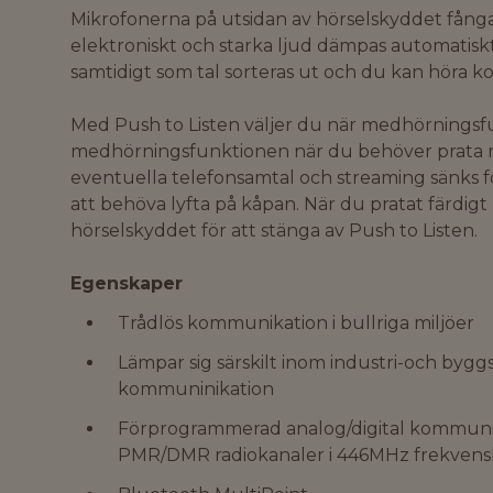
Mikrofonerna på utsidan av hörselskyddet fånga
elektroniskt och starka ljud dämpas automatiskt
samtidigt som tal sorteras ut och du kan höra ko
Med Push to Listen väljer du när medhörningsfun
medhörningsfunktionen när du behöver prata 
eventuella telefonsamtal och streaming sänks fö
att behöva lyfta på kåpan. När du pratat färdig
hörselskyddet för att stänga av Push to Listen.
Egenskaper
Trådlös kommunikation i bullriga miljöer
Lämpar sig särskilt inom industri-och bygg
kommuninikation
Förprogrammerad analog/digital kommuni
PMR/DMR radiokanaler i 446MHz frekven