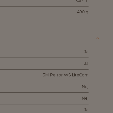
Ca 4 h
490 g
Ja
Ja
3M Peltor WS LiteCom
Nej
Nej
Ja