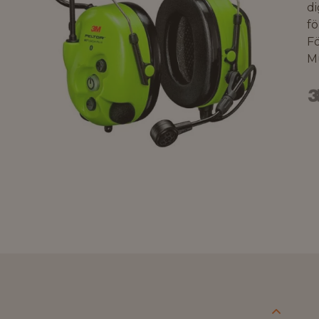
d
f
F
Mu