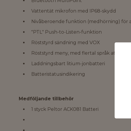
Bluetooth MultiPoint
Vattentät mikrofon med IP68-skydd
Nivåberoende funktion (medhörning) för 
"PTL" Push-to-Listen-funktion
Röststyrd sändning med VOX
Röststyrd meny, med flertal språk att välja
Laddningsbart litium-jonbatteri
Batteristatusindikering
Medföljande tillbehör
1 styck Peltor ACK081 Batteri