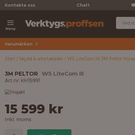
Kontakta oss
Chatt
Meny
Varumärken
Start
Skydd & arbetskläder
WS LiteCom III 3M Peltor Hörse
3M PELTOR
WS LiteCom III
Art.nr: KH15991
15 599 kr
Inkl. moms