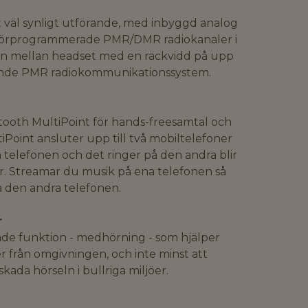
tt väl synligt utförande, med inbyggd analog
 förprogrammerade PMR/DMR radiokanaler i
 mellan headset med en räckvidd på upp
nande PMR radiokommunikationssystem.
tooth MultiPoint för hands-freesamtal och
Point ansluter upp till två mobiltelefoner
na telefonen och det ringer på den andra blir
. Streamar du musik på ena telefonen så
å den andra telefonen.
r
de funktion - medhörning - som hjälper
r från omgivningen, och inte minst att
ada hörseln i bullriga miljöer.