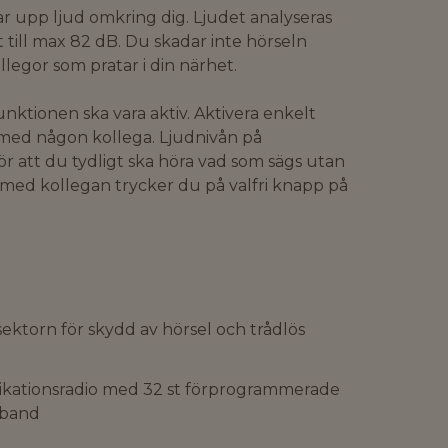
r upp ljud omkring dig. Ljudet analyseras
 till max 82 dB. Du skadar inte hörseln
llegor som pratar i din närhet.
ktionen ska vara aktiv. Aktivera enkelt
med någon kollega. Ljudnivån på
r att du tydligt ska höra vad som sägs utan
t med kollegan trycker du på valfri knapp på
sektorn för skydd av hörsel och trådlös
kationsradio med 32 st förprogrammerade
sband