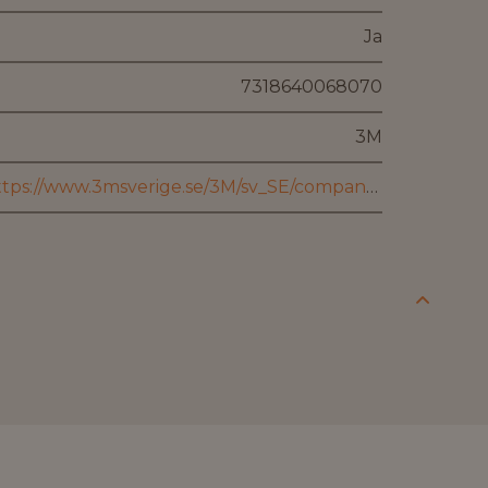
Ja
7318640068070
3M
https://www.3msverige.se/3M/sv_SE/company-ndc/help-center/