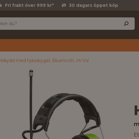
Fri frakt över 999 kr*
30 dagars öppet köp
lskydd med hjässbygel, Bluetooth, Hi-Viz
m
E