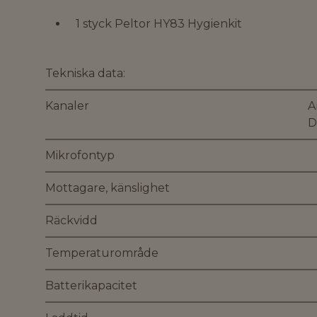
1 styck Peltor HY83 Hygienkit
Tekniska data:
Kanaler
A
D
Mikrofontyp
Mottagare, känslighet
Räckvidd
Temperaturområde
Batterikapacitet