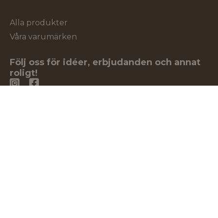
Sortiment
Alla produkter
Våra varumärken
Följ oss för idéer, erbjudanden och annat
roligt!
* Fraktkostnad kan tillkomma på tunga och/eller
skrymmande produkter