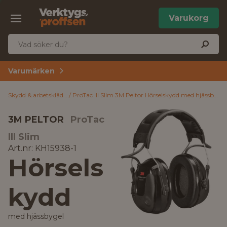
Varukorg
Varumärken
Skydd & arbetskläder
ProTac III Slim 3M Peltor Hörselskydd med hjässbygel
3M PELTOR
ProTac
III Slim
Art.nr: KH15938-1
Hörsels
kydd
med hjässbygel