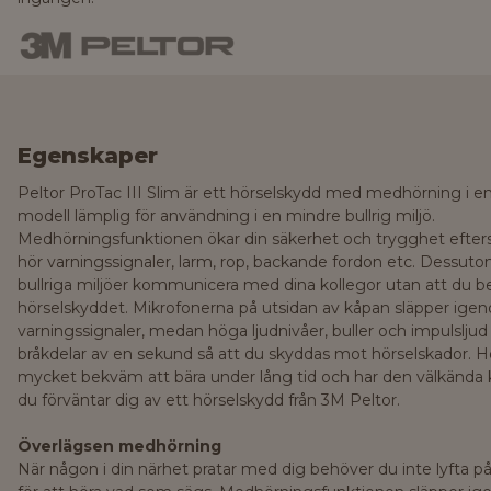
Egenskaper
Peltor ProTac III Slim är ett hörselskydd med medhörning i e
modell lämplig för användning i en mindre bullrig miljö.
Medhörningsfunktionen ökar din säkerhet och trygghet efter
hör varningssignaler, larm, rop, backande fordon etc. Dessuto
bullriga miljöer kommunicera med dina kollegor utan att du be
hörselskyddet. Mikrofonerna på utsidan av kåpan släpper igen
varningssignaler, medan höga ljudnivåer, buller och impulslj
bråkdelar av en sekund så att du skyddas mot hörselskador. H
mycket bekväm att bära under lång tid och har den välkänd
du förväntar dig av ett hörselskydd från 3M Peltor.
Överlägsen medhörning
När någon i din närhet pratar med dig behöver du inte lyfta p