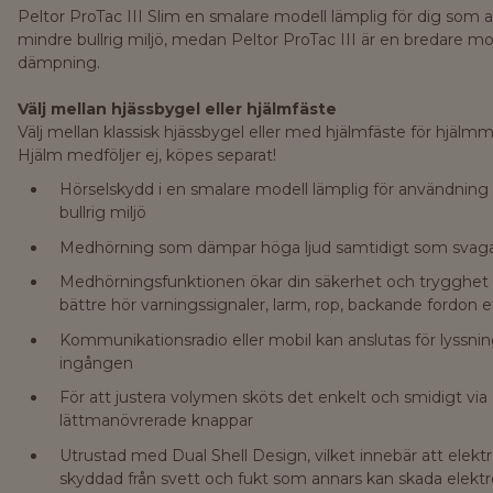
Peltor ProTac III Slim en smalare modell lämplig för dig som a
mindre bullrig miljö, medan Peltor ProTac III är en bredare 
dämpning.
Välj mellan hjässbygel eller hjälmfäste
Välj mellan klassisk hjässbygel eller med hjälmfäste för hjäl
Hjälm medföljer ej, köpes separat!
Hörselskydd i en smalare modell lämplig för användning 
bullrig miljö
Medhörning som dämpar höga ljud samtidigt som svaga 
Medhörningsfunktionen ökar din säkerhet och trygghet
bättre hör varningssignaler, larm, rop, backande fordon e
Kommunikationsradio eller mobil kan anslutas för lyssni
ingången
För att justera volymen sköts det enkelt och smidigt via
lättmanövrerade knappar
Utrustad med Dual Shell Design, vilket innebär att elektr
skyddad från svett och fukt som annars kan skada elekt