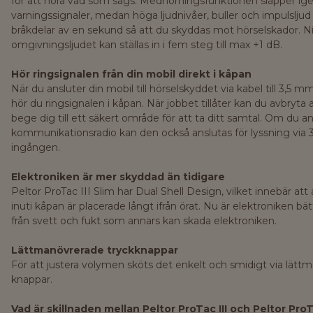
för att höra vad som sägs. Medhörningsfunktionen släpper ig
varningssignaler, medan höga ljudnivåer, buller och impulslj
bråkdelar av en sekund så att du skyddas mot hörselskador. N
omgivningsljudet kan ställas in i fem steg till max +1 dB.
Hör ringsignalen från din mobil direkt i kåpan
När du ansluter din mobil till hörselskyddet via kabel till 3,5 
hör du ringsignalen i kåpan. När jobbet tillåter kan du avbryta
bege dig till ett säkert område för att ta ditt samtal. Om du 
kommunikationsradio kan den också anslutas för lyssning via
ingången.
Elektroniken är mer skyddad än tidigare
Peltor ProTac III Slim har Dual Shell Design, vilket innebär att a
inuti kåpan är placerade långt ifrån örat. Nu är elektroniken bä
från svett och fukt som annars kan skada elektroniken.
Lättmanövrerade tryckknappar
För att justera volymen sköts det enkelt och smidigt via lätt
knappar.
Vad är skillnaden mellan Peltor ProTac III och Peltor ProTa