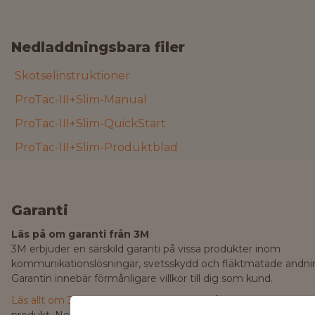
Nedladdningsbara filer
Skotselinstruktioner
ProTac-III+Slim-Manual
ProTac-III+Slim-QuickStart
ProTac-III+Slim-Produktblad
Garanti
Läs på om garanti från 3M
3M erbjuder en särskild garanti på vissa produkter inom
kommunikationslösningar, svetsskydd och fläktmatade andni
Garantin innebär förmånligare villkor till dig som kund.
Läs allt om 3M garanti här
för att ha koll på de villkor som gälle