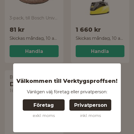
3-pack, till Bosch UniversalBrush
81 kr
1 660 kr
Skickas måndag, 10 aug.
Skickas måndag, 10 aug.
Handla
Handla
BOSCH DIY
Välkommen till Verktygsproffsen!
Detaljborste
1600A023KY
Vänligen välj företag eller privatperson:
Företag
Privatperson
exkl. moms
inkl. moms