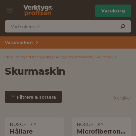
Varukorg
Varumärken
Skog, trädgård & rengöring
Rengöringsmaskiner
Skurmaskin
Skurmaskin
Filtrera & sortera
9 artiklar
BOSCH DIY
BOSCH DIY
Hållare
Microfiberrondell