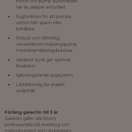
motor och pump automatiskt
när du släpper avtrycket
Sugfunktion för att pumpa
vatten från spann eller
behållare
Robust och tillförlitlig,
vevaxeldriven mässingspump
med keramikbelagda kolvar
Variabelt tryck ger optimal
flexibilitet
Självrengörande sugsystem
Lättåtkomlig för snabbt
underhåll
Förläng garantin till 3 år
Garantin gäller alla Bosch
professionella blå elverktyg och
mätinstrument som registrerats