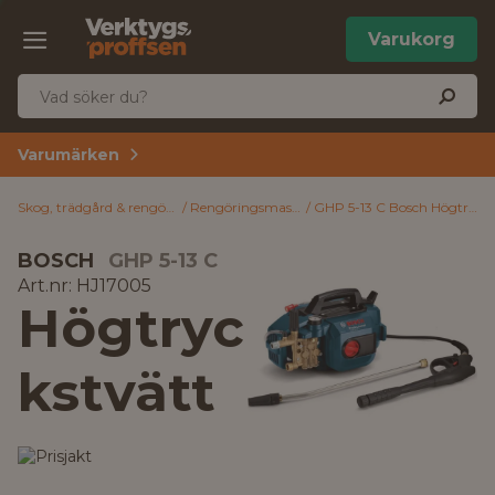
Varukorg
Varumärken
Skog, trädgård & rengöring
Rengöringsmaskiner
GHP 5-13 C Bosch Högtryckstvätt
BOSCH
GHP 5-13 C
Art.nr: HJ17005
Högtryc
kstvätt