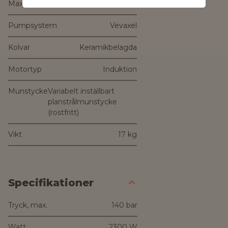
Maxflöde
520 l/h
Pumpsystem
Vevaxel
Kolvar
Keramikbelagda
Motortyp
Induktion
Munstycke
Variabelt inställbart
planstrålmunstycke
(rostfritt)
Vikt
17 kg
Specifikationer
Tryck, max.
140 bar
Watt
2300 W