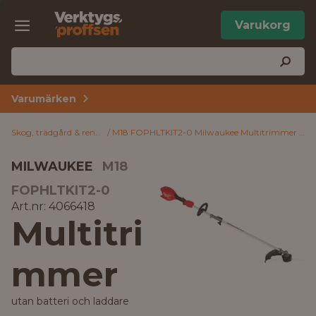
Varukorg
Varumärken
Skog, trädgård & rengöring
M18 FOPHLTKIT2-0 Milwaukee Multitrimmer utan batteri och laddare
MILWAUKEE
M18
FOPHLTKIT2-0
Art.nr: 4066418
Multitri
mmer
utan batteri och laddare