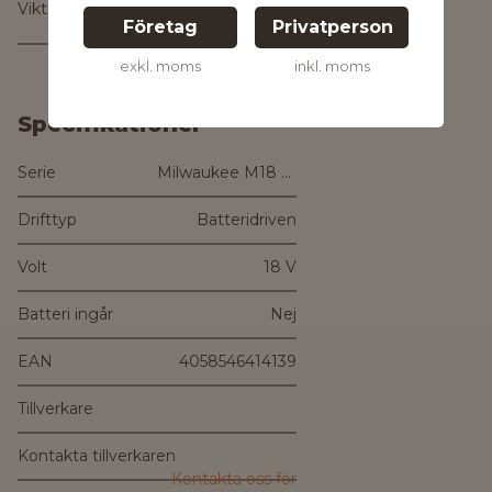
Vikt med batteri
5.6 kg
Företag
Privatperson
exkl. moms
inkl. moms
Specifikationer
Serie
Milwaukee M18 Fuel
Drifttyp
Batteridriven
Volt
18 V
Batteri ingår
Nej
EAN
4058546414139
Tillverkare
Kontakta tillverkaren
Kontakta oss för