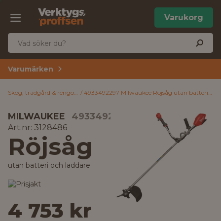
Varukorg
Varumärken
Skog, trädgård & rengöring
4933492297 Milwaukee Röjsåg utan batteri och laddare
MILWAUKEE
4933492297
Art.nr: 3128486
Röjsåg
utan batteri och laddare
4 753 kr