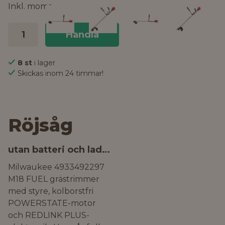
Inkl. moms
Handla
8 st
i lager
Skickas inom 24 timmar!
Röjsåg
utan batteri och laddare
Milwaukee 4933492297
M18 FUEL grästrimmer
med styre, kolborstfri
POWERSTATE-motor
och REDLINK PLUS-