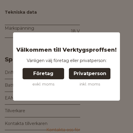
Tekniska data
Märkspänning
18 V
Välkommen till Verktygsproffsen!
Specifikationer
Vänligen välj företag eller privatperson:
Drifttyp
Batteridriven
Företag
Privatperson
exkl. moms
inkl. moms
Batteri ingår
Nej
EAN
4058546416645
Tillverkare
Kontakta tillverkaren
Kontakta oss för