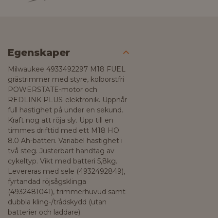
Egenskaper
Milwaukee 4933492297 M18 FUEL
grästrimmer med styre, kolborstfri
POWERSTATE-motor och
REDLINK PLUS-elektronik. Uppnår
full hastighet på under en sekund.
Kraft nog att röja sly. Upp till en
timmes drifttid med ett M18 HO
8.0 Ah-batteri. Variabel hastighet i
två steg. Justerbart handtag av
cykeltyp. Vikt med batteri 5,8kg.
Levereras med sele (4932492849),
fyrtandad röjsågsklinga
(4932481041), trimmerhuvud samt
dubbla kling-/trådskydd (utan
batterier och laddare).