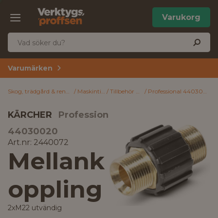
Varukorg
Varumärken
Skog, trädgård & rengöring
Maskintillbehör
Tillbehör högtryckstvätt
Professional 44030020 Kärcher Mellankoppling 2xM22 utvändig
KÄRCHER
Professional
44030020
Art.nr: 2440072
Mellank
oppling
2xM22 utvändig