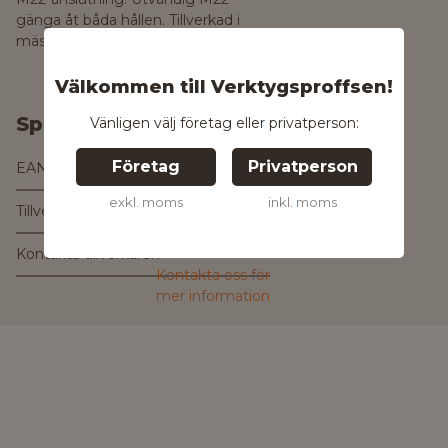
gänga åt båda hållen. Tillverkad i
mässing med gummiskydd.
Välkommen till Verktygsproffsen!
Specifikationer
Vänligen välj företag eller privatperson:
Företag
Privatperson
EAN
4002667007626
exkl. moms
inkl. moms
Tillverkare
Kontakta tillverkaren
Kontakta oss för
mer information