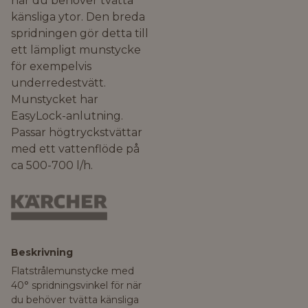
när du behöver tvätta
känsliga ytor. Den breda
spridningen gör detta till
ett lämpligt munstycke
för exempelvis
underredestvätt.
Munstycket har
EasyLock-anlutning.
Passar högtryckstvättar
med ett vattenflöde på
ca 500-700 l/h.
Beskrivning
Flatstrålemunstycke med
40° spridningsvinkel för när
du behöver tvätta känsliga