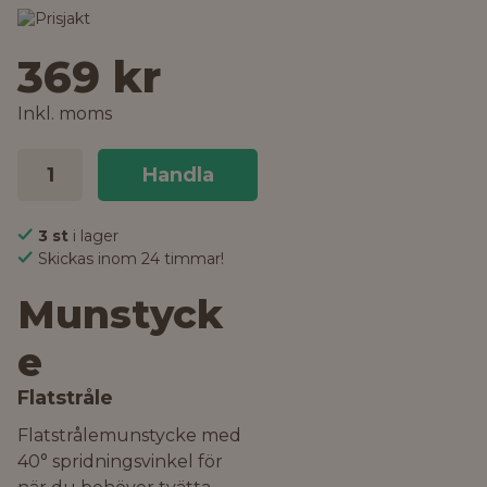
369 kr
Inkl. moms
Handla
3 st
i lager
Skickas inom 24 timmar!
Munstyck
e
Flatstråle
Flatstrålemunstycke med
40° spridningsvinkel för