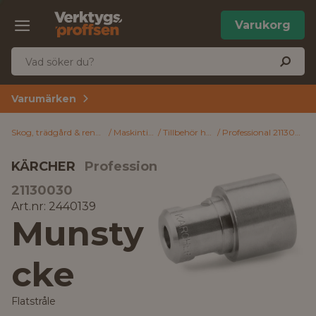
Varukorg
Varumärken
Skog, trädgård & rengöring
Maskintillbehör
Tillbehör högtryckstvätt
Professional 21130030 Kärcher Munstycke Flatstråle
KÄRCHER
Professional
21130030
Art.nr: 2440139
Munsty
cke
Flatstråle