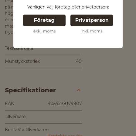
munstycket avgörs av vattenflödet
Vänligen välj företag eller privatperson:
på maskinen. För litet hål ger ett för
högt tryck tillbaka mot pumpen
medan ett för stort hål gör att
Företag
Privatperson
maskinen inte bygger upp rätt
exkl. moms
inkl. moms
tryck.
Tekniska data:
Munstyckstorlek
40
Specifikationer
EAN
4054278174907
Tillverkare
Kontakta tillverkaren
Kontakta oss för