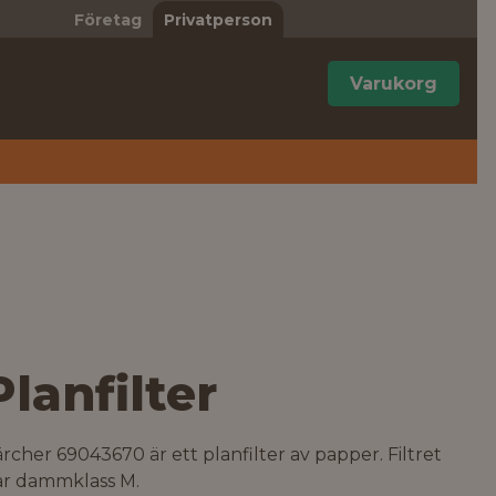
Företag
Privatperson
Varukorg
Planfilter
rcher 69043670 är ett planfilter av papper. Filtret
ar dammklass M.