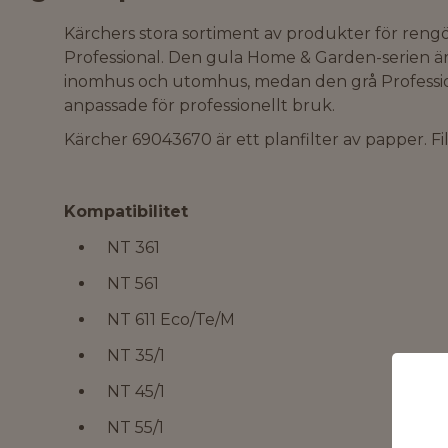
Kärchers stora sortiment av produkter för reng
Professional. Den gula Home & Garden-serien ä
inomhus och utomhus, medan den grå Profession
anpassade för professionellt bruk.
Kärcher 69043670 är ett planfilter av papper. F
Kompatibilitet
NT 361
NT 561
NT 611 Eco/Te/M
NT 35/1
NT 45/1
NT 55/1