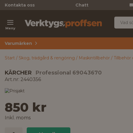
Kontakta oss
Chatt
Meny
Varumärken
Start
Skog, trädgård & rengöring
Maskintillbehör
Tillbehö
KÄRCHER
Professional 69043670
Art.nr: 2440356
850 kr
Inkl. moms