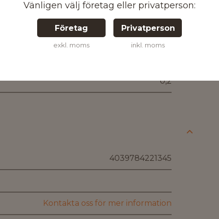
Vänligen välj företag eller privatperson:
Företag
Privatperson
exkl. moms
inkl. moms
150 x 65 x 275
0,2
4039784221345
Kontakta oss för mer information