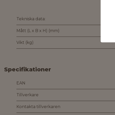
Tekniska data:
Mått (L x B x H) (mm)
Vikt (kg)
Specifikationer
EAN
Tillverkare
Kontakta tillverkaren