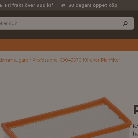
Fri frakt över 999 kr*
30 dagars öppet köp
r dammsugare
Professional 69043670 Kärcher Planfilter
Kä
h