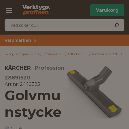
Varukorg
Varumärken
Skog, trädgård & rengöring
Maskintillbehör
Tillbehör dammsugare
Professional 28891520 Kärcher Golvmunstycke
KÄRCHER
Professional
28891520
Art.nr: 2440325
Golvmu
nstycke