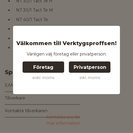
NT 30/1 Tact Te H
NT 30/1 Tact Te M
NT 40/1 Tact Te
NT 50/1 Tact Te
NT 50/1 Tact Te H
Välkommen till Verktygsproffsen!
NT 50/1 Tact Te M
Vänligen välj företag eller privatperson:
Företag
Privatperson
Specifikationer
exkl. moms
inkl. moms
EAN
4054278256450
Tillverkare
Kontakta tillverkaren
Kontakta oss för
mer information