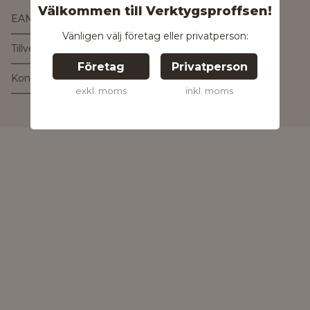
Välkommen till Verktygsproffsen!
EAN
4061792234802
Vänligen välj företag eller privatperson:
Tillverkare
Företag
Privatperson
Kontakta tillverkaren
exkl. moms
inkl. moms
Kontakta oss för
mer information