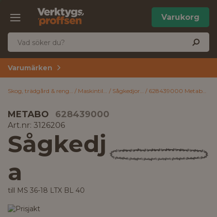
Varukorg
Varumärken
Skog, trädgård & rengöring
Maskintillbehör
Sågkedjor & sågsvärd
628439000 Metabo Sågkedja till MS 36-18 LTX BL 40
METABO
628439000
Art.nr: 3126206
Sågkedj
a
till MS 36-18 LTX BL 40