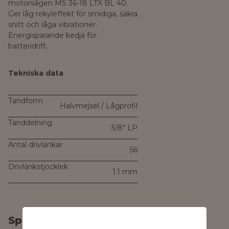
motorsågen MS 36-18 LTX BL 40.
Ger låg rekyleffekt för smidiga, säkra
snitt och låga vibrationer.
Energisparande kedja för
batteridrift.
Tekniska data
Tandform
Halvmejsel / Lågprofil
Tanddelning
3/8" LP
Antal drivlänkar
56
Drivlänkstjocklek
1.1 mm
Specifikationer