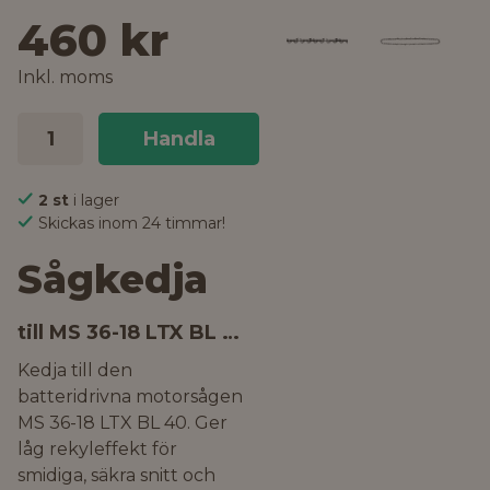
460 kr
Inkl. moms
Handla
2 st
i lager
Skickas inom 24 timmar!
Sågkedja
till MS 36-18 LTX BL 40
Kedja till den
batteridrivna motorsågen
MS 36-18 LTX BL 40. Ger
låg rekyleffekt för
smidiga, säkra snitt och