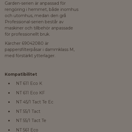
Garden-serien är anpassad för
rengöring i hemmet, både inomhus
och utomhus, medan den grå
Professional-serien består av
maskiner och tillbehör anpassade
för professionellt bruk.
Kärcher 69042080 är
pappersfilterpåsar i dammklass M,
med förstärkt ytterlager.
Kompatibilitet
NT 611 Eco K
NT 611 Eco KF
NT 45/1 Tact Te Ec
NT 55/1 Tact
NT 55/1 Tact Te
NT 561 Eco