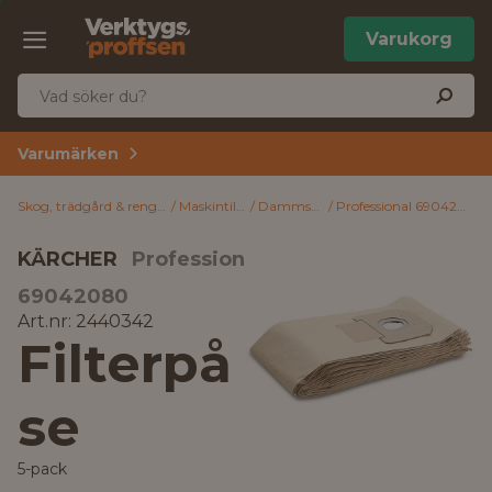
Varukorg
Varumärken
Skog, trädgård & rengöring
Maskintillbehör
Dammsugarpåsar
Professional 69042080 Kärcher Filterpåse 5-pack
KÄRCHER
Professional
69042080
Art.nr: 2440342
Filterpå
se
5-pack