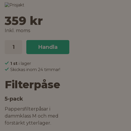
359 kr
Inkl. moms
Handla
1 st
i lager
Skickas inom 24 timmar!
Filterpåse
5-pack
Pappersfilterpåsar i
dammklass M och med
förstärkt ytterlager.