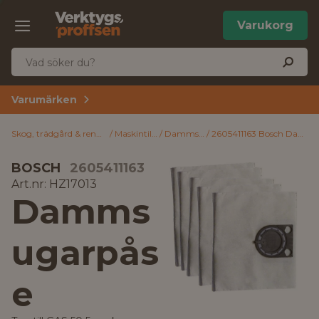
Varukorg
Varumärken
Skog, trädgård & rengöring
Maskintillbehör
Dammsugarpåsar
2605411163 Bosch Dammsugarpåse Tyg till GAS 50 5-pack
BOSCH
2605411163
Art.nr: HZ17013
Damms
ugarpås
e