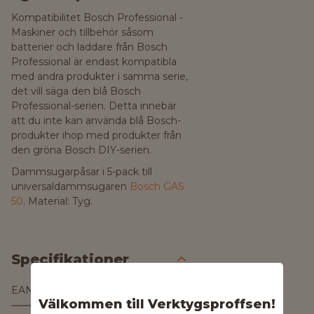
Kompatibilitet Bosch Professional -
Maskiner och tillbehör såsom
batterier och laddare från Bosch
Professional är endast kompatibla
med andra produkter i samma serie,
det vill säga den blå Bosch
Professional-serien. Detta innebär
att du inte kan använda blå Bosch-
produkter ihop med produkter från
den gröna Bosch DIY-serien.
Dammsugarpåsar i 5-pack till
universaldammsugaren
Bosch GAS
50
. Material: Tyg.
Specifikationer
EAN
3165140257633
Välkommen till Verktygsproffsen!