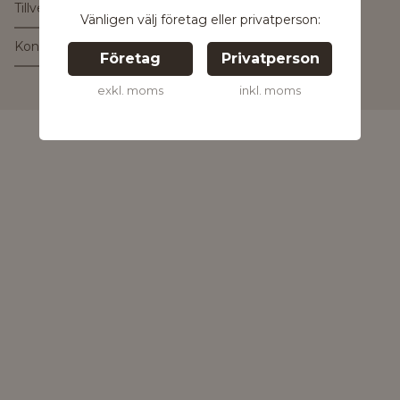
Tillverkare
Vänligen välj företag eller privatperson:
Kontakta tillverkaren
Företag
Privatperson
Kontakta oss för
mer information
exkl. moms
inkl. moms