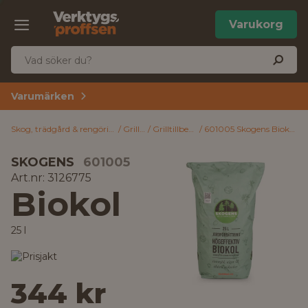
Varukorg
Varumärken
Skog, trädgård & rengöring
Grillar
Grilltillbehör
601005 Skogens Biokol 25 l
SKOGENS
601005
Art.nr: 3126775
Biokol
25 l
344 kr