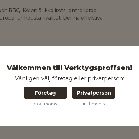
och BBQ. Kolen är kvalitetskontrollerad
uropa för högsta kvalitet. Denna effektiva
7 kg
Välkommen till Verktygsproffsen!
Vänligen välj företag eller privatperson:
Företag
Privatperson
exkl. moms
inkl. moms
7313681136221