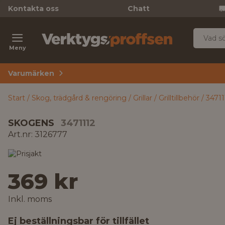
Kontakta oss
Chatt
Meny
Varumärken
Start
Skog, trädgård & rengöring
Grillar
Grilltillbehör
34711
SKOGENS
3471112
Art.nr: 3126777
369 kr
Inkl. moms
Ej beställningsbar för tillfället