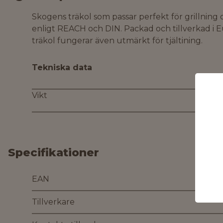
Skogens träkol som passar perfekt för grillning 
enligt REACH och DIN. Packad och tillverkad i E
träkol fungerar även utmärkt för tjältining.
Tekniska data
Vikt
Specifikationer
EAN
Tillverkare