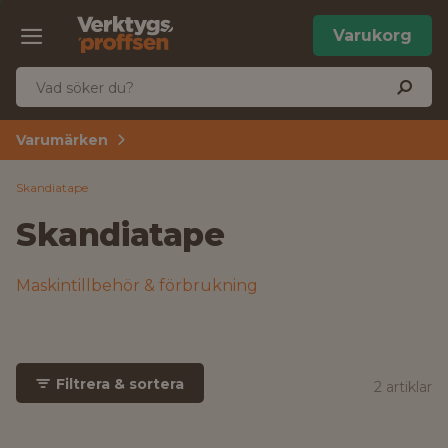
Varukorg
Varumärken
Skandiatape
Skandiatape
Maskintillbehör & förbrukning
Filtrera & sortera
2 artiklar