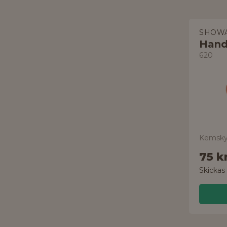
SHOW
Hand
620
Kemskyd
75 k
Skickas