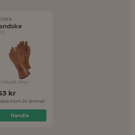
HOWA
andske
70
mskydd, Vinyl
63 kr
ickas inom 24 timmar!
Handla