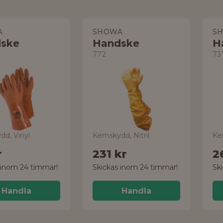
A
SHOWA
S
ske
Handske
H
772
73
d, Vinyl
Kemskydd, Nitril
Ke
r
231 kr
2
 inom 24 timmar!
Skickas inom 24 timmar!
Sk
Handla
Handla